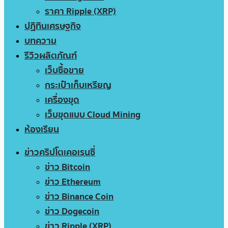
ราคา Ripple (XRP)
ปฏิทินเศรษฐกิจ
บทความ
รีวิวผลิตภัณฑ์
เว็บซื้อขาย
กระเป๋าเก็บเหรียญ
เครื่องขุด
เว็บขุดแบบ Cloud Mining
ห้องเรียน
ข่าวคริปโตเคอเรนซี่
ข่าว Bitcoin
ข่าว Ethereum
ข่าว Binance Coin
ข่าว Dogecoin
ข่าว Ripple (XRP)