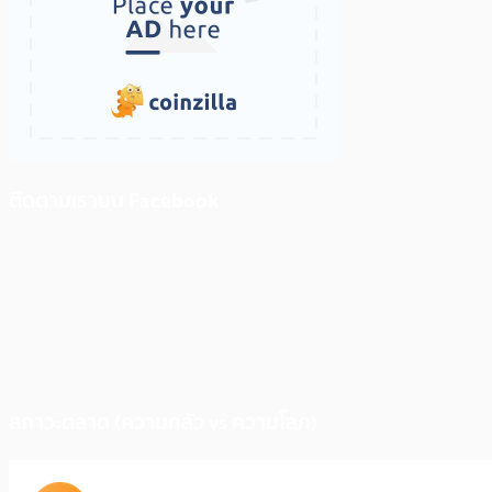
ติดตามเราบน Facebook
สภาวะตลาด (ความกลัว vs ความโลภ)