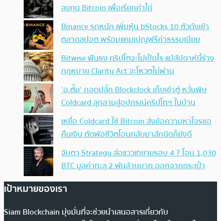
ลงทุน Bitcoin เพื่อเรียกค่าไถ่
Binance รุกหนัก เพิ่มหุ้น bStocks 10 ตัวดังเข้า
ตลาดสปอต พร้อมแคมเปญฟรีค่าธรรมเนียม
Bitwise ฟันธง คริปโตจะไม่เป็นไร แม้สัปดาห์นี้ร่าง
กฎหมาย Clarity Act จะโหวตไม่ผ่าน
‘อ.ตั๊ม’ ถอดปลั้ก Blockclock เก็บเข้าตู้ หวั่นพิษ
Coldcard ลุกลามสู่อุปกรณ์คริปโทฯ ในบ้าน
เหยื่อ Coldcard ใช้ Bitcoin ส่งข้อความหาโจรขอ
คืนเงิน ตัดพ้อชีวิตโอนกลับมาสักนิดก็ยังดี
จับตา Strategy ส่อแววเทขายรอบ 4 ? โอน 1,030
BTC มูลค่าทะลุ 2 พันล้านบาท ออกจากกระเป๋า
เป้าหมายของเรา
Siam Blockchain มุ่งมั่นที่จะช่วยนำเสนอสารเกี่ยวกับ