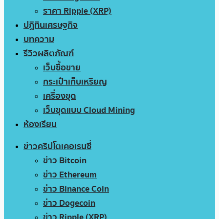
ราคา Ripple (XRP)
ปฏิทินเศรษฐกิจ
บทความ
รีวิวผลิตภัณฑ์
เว็บซื้อขาย
กระเป๋าเก็บเหรียญ
เครื่องขุด
เว็บขุดแบบ Cloud Mining
ห้องเรียน
ข่าวคริปโตเคอเรนซี่
ข่าว Bitcoin
ข่าว Ethereum
ข่าว Binance Coin
ข่าว Dogecoin
ข่าว Ripple (XRP)