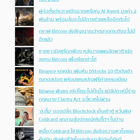
ผู้ก่อตั้งประกาศปิดฉากเหรียญ AI Agent มูลค่า 2
พันล้าน พร้อมลั่นจะไม่มีการช่วยเหลืออีกต่อไป
กราฟ Bitcoin ส่งสัญญาณว่าตลาดกระทิงจะไม่มี
อีกแล้ว
ชายชาวมิสซูรีถูกฟ้อง หลังวางแผนลักพาตัวนัก
ลงทุน Bitcoin เพื่อเรียกค่าไถ่
Binance รุกหนัก เพิ่มหุ้น bStocks 10 ตัวดังเข้า
ตลาดสปอต พร้อมแคมเปญฟรีค่าธรรมเนียม
Bitwise ฟันธง คริปโตจะไม่เป็นไร แม้สัปดาห์นี้ร่าง
กฎหมาย Clarity Act จะโหวตไม่ผ่าน
‘อ.ตั๊ม’ ถอดปลั้ก Blockclock เก็บเข้าตู้ หวั่นพิษ
Coldcard ลุกลามสู่อุปกรณ์คริปโทฯ ในบ้าน
เหยื่อ Coldcard ใช้ Bitcoin ส่งข้อความหาโจรขอ
คืนเงิน ตัดพ้อชีวิตโอนกลับมาสักนิดก็ยังดี