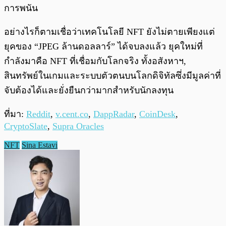
การพนัน
อย่างไรก็ตามเชื่อว่าเทคโนโลยี NFT ยังไม่ตายเพียงแต่
ยุคของ “JPEG ล้านดอลลาร์” ได้จบลงแล้ว ยุคใหม่ที่
กำลังมาคือ NFT ที่เชื่อมกับโลกจริง ทั้งอสังหาฯ,
สินทรัพย์ในเกมและระบบตัวตนบนโลกดิจิทัลซึ่งมีมูลค่าที่
จับต้องได้และยั่งยืนกว่ามากสำหรับนักลงทุน
ที่มา:
Reddit
,
v.cent.co
,
DappRadar
,
CoinDesk
,
CryptoSlate
,
Supra Oracles
NFT
Sina Estavi