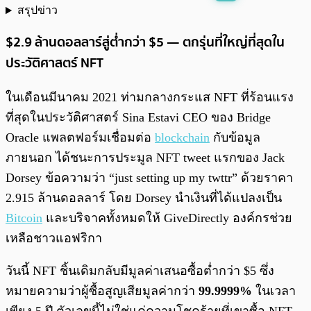
สรุปข่าว
พร้อมเล่น
0:00
/
0:00
$2.9 ล้านดอลลาร์สู่ต่ำกว่า $5 — ตกรุ่นที่ใหญ่ที่สุดใน
ประวัติศาสตร์ NFT
ในเดือนมีนาคม 2021 ท่ามกลางกระแส NFT ที่ร้อนแรง
ที่สุดในประวัติศาสตร์ Sina Estavi CEO ของ Bridge
Oracle แพลตฟอร์มเชื่อมต่อ
blockchain
กับข้อมูล
ภายนอก ได้ชนะการประมูล NFT tweet แรกของ Jack
Dorsey ข้อความว่า “just setting up my twttr” ด้วยราคา
2.915 ล้านดอลลาร์ โดย Dorsey นำเงินที่ได้แปลงเป็น
Bitcoin
และบริจาคทั้งหมดให้ GiveDirectly องค์กรช่วย
เหลือชาวแอฟริกา
วันนี้ NFT ชิ้นเดิมกลับมีมูลค่าเสนอซื้อต่ำกว่า $5 ซึ่ง
หมายความว่าผู้ซื้อสูญเสียมูลค่ากว่า
99.9999%
ในเวลา
เพียง 5 ปี ตัวเลขนี้ไม่ใช่แค่ความโชคร้ายที่เขาซื้อ NFT