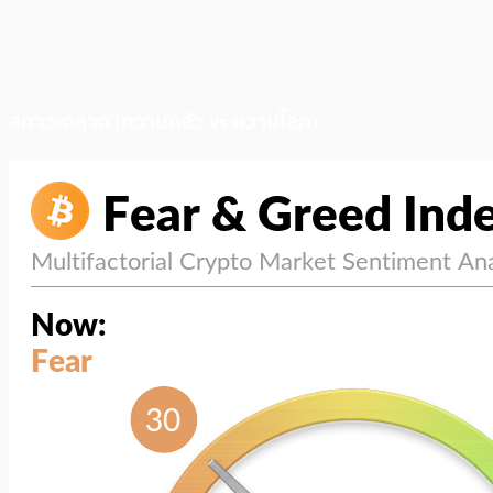
สภาวะตลาด (ความกลัว vs ความโลภ)