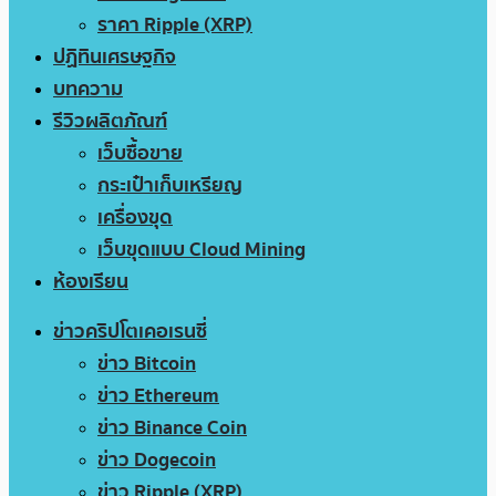
ราคา Ripple (XRP)
ปฏิทินเศรษฐกิจ
บทความ
รีวิวผลิตภัณฑ์
เว็บซื้อขาย
กระเป๋าเก็บเหรียญ
เครื่องขุด
เว็บขุดแบบ Cloud Mining
ห้องเรียน
ข่าวคริปโตเคอเรนซี่
ข่าว Bitcoin
ข่าว Ethereum
ข่าว Binance Coin
ข่าว Dogecoin
ข่าว Ripple (XRP)