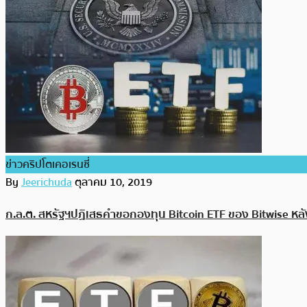
ข่าวคริปโตเคอเรนซี่
By
Jeerichuda
ตุลาคม 10, 2019
ก.ล.ต. สหรัฐฯปฏิเสธคำขอกองทุน Bitcoin ETF ของ Bitwise หลังจา