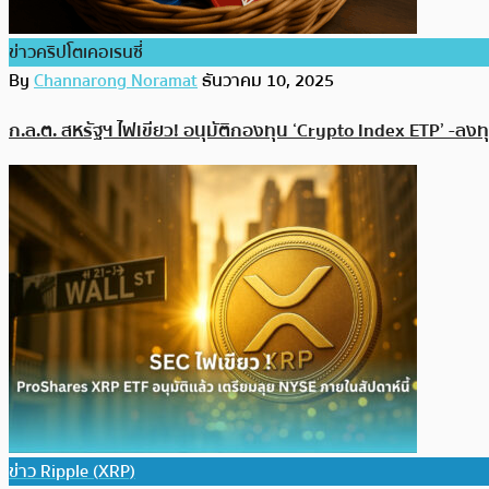
ข่าวคริปโตเคอเรนซี่
By
Channarong Noramat
ธันวาคม 10, 2025
ก.ล.ต. สหรัฐฯ ไฟเขียว! อนุมัติกองทุน ‘Crypto Index ETP’ -ลงท
ข่าว Ripple (XRP)