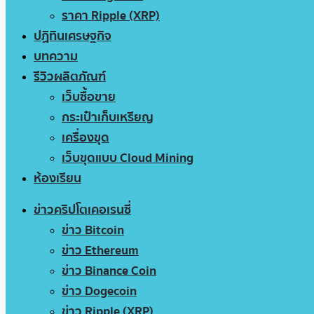
ราคา Ripple (XRP)
ปฏิทินเศรษฐกิจ
บทความ
รีวิวผลิตภัณฑ์
เว็บซื้อขาย
กระเป๋าเก็บเหรียญ
เครื่องขุด
เว็บขุดแบบ Cloud Mining
ห้องเรียน
ข่าวคริปโตเคอเรนซี่
ข่าว Bitcoin
ข่าว Ethereum
ข่าว Binance Coin
ข่าว Dogecoin
ข่าว Ripple (XRP)