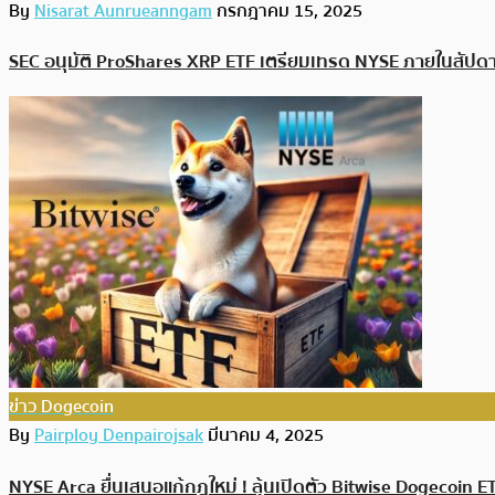
By
Nisarat Aunrueanngam
กรกฎาคม 15, 2025
SEC อนุมัติ ProShares XRP ETF เตรียมเทรด NYSE ภายในสัปดาห
ข่าว Dogecoin
By
Pairploy Denpairojsak
มีนาคม 4, 2025
NYSE Arca ยื่นเสนอแก้กฎใหม่ ! ลุ้นเปิดตัว Bitwise Dogecoin E