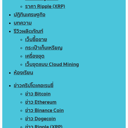
ราคา Ripple (XRP)
ปฏิทินเศรษฐกิจ
บทความ
รีวิวผลิตภัณฑ์
เว็บซื้อขาย
กระเป๋าเก็บเหรียญ
เครื่องขุด
เว็บขุดแบบ Cloud Mining
ห้องเรียน
ข่าวคริปโตเคอเรนซี่
ข่าว Bitcoin
ข่าว Ethereum
ข่าว Binance Coin
ข่าว Dogecoin
ข่าว Ripple (XRP)