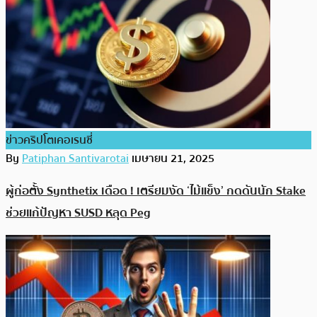
ข่าวคริปโตเคอเรนซี่
By
Patiphan Santivarotai
เมษายน 21, 2025
ผู้ก่อตั้ง Synthetix เดือด ! เตรียมงัด ‘ไม้แข็ง’ กดดันนัก Stake
ช่วยแก้ปัญหา SUSD หลุด Peg