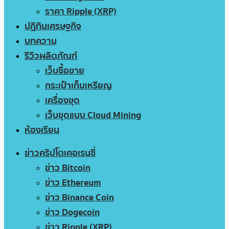
ราคา Ripple (XRP)
ปฏิทินเศรษฐกิจ
บทความ
รีวิวผลิตภัณฑ์
เว็บซื้อขาย
กระเป๋าเก็บเหรียญ
เครื่องขุด
เว็บขุดแบบ Cloud Mining
ห้องเรียน
ข่าวคริปโตเคอเรนซี่
ข่าว Bitcoin
ข่าว Ethereum
ข่าว Binance Coin
ข่าว Dogecoin
ข่าว Ripple (XRP)