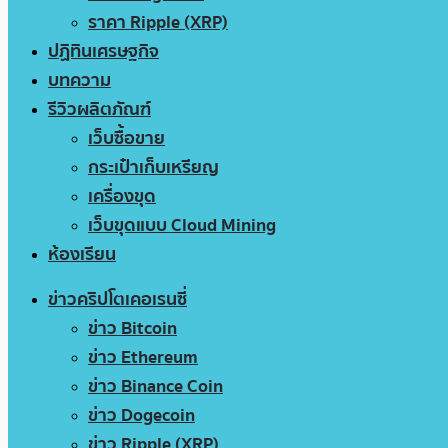
ราคา Ripple (XRP)
ปฏิทินเศรษฐกิจ
บทความ
รีวิวผลิตภัณฑ์
เว็บซื้อขาย
กระเป๋าเก็บเหรียญ
เครื่องขุด
เว็บขุดแบบ Cloud Mining
ห้องเรียน
ข่าวคริปโตเคอเรนซี่
ข่าว Bitcoin
ข่าว Ethereum
ข่าว Binance Coin
ข่าว Dogecoin
ข่าว Ripple (XRP)