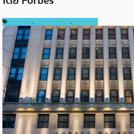
โดย Forbes
ข่าว Bitcoin
,
ข่าวคริปโตเคอเรนซี่
,
ต่างประเทศ