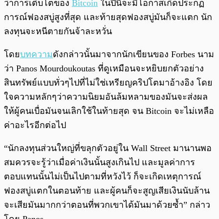
ว่าการเติบโตของ
Bitcoin
ในปีนี้จะมีโอกาสเกิดประกฏ
การณ์ฟองสบู่สูงที่สุด และท้ายสุดฟองสบู่มันก็จะแตก นัก
ลงทุนจะหนีตายกันจ้าละหวั่น
โดย
บทความ
ดังกล่าวนั้นมาจากนักเขียนของ Forbes นาม
ว่า Panos Mourdoukoutas ที่ดูเหมือนจะหยิบยกตัวอย่าง
สินทรัพย์แบบทั่วๆไปที่ไม่ใช่เหรียญคริปโตมาอ้างอิง โดย
ใจความหลักๆว่าความนิยมอันล้มหลามของมันจะส่งผล
ให้ผู้คนเบื่อมันจนเลิกใช้ในท้ายสุด จน Bitcoin จะไม่เหลือ
ค่าอะไรอีกต่อไป
“นักลงทุนส่วนใหญ่ที่ขลุกตัวอยู่ใน Wall Street มานานพอ
สมควรจะรู้ว่าเมื่อค่าเงินนั้นสูงเกินไป และมูลค่าการ
ตอบแทนนั้นไม่เป็นไปตามที่หวังไว้ ก็จะเกิดเหตุการณ์
ฟองสบู่แตกในตอนท้าย และผู้คนก็จะสูญเสียเงินนับล้าน
จะเสียมันมากกว่าตอนที่พวกเขาได้มันมาด้วยซ้ำ” กล่าว