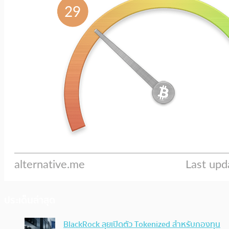
ประเด็นล่าสุด
BlackRock ลุยเปิดตัว Tokenized สำหรับกองทุน