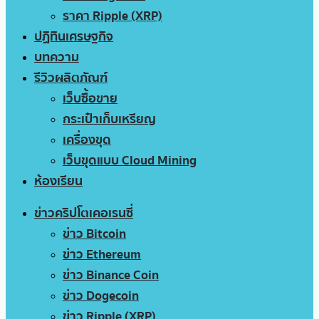
ราคา Ripple (XRP)
ปฏิทินเศรษฐกิจ
บทความ
รีวิวผลิตภัณฑ์
เว็บซื้อขาย
กระเป๋าเก็บเหรียญ
เครื่องขุด
เว็บขุดแบบ Cloud Mining
ห้องเรียน
ข่าวคริปโตเคอเรนซี่
ข่าว Bitcoin
ข่าว Ethereum
ข่าว Binance Coin
ข่าว Dogecoin
ข่าว Ripple (XRP)