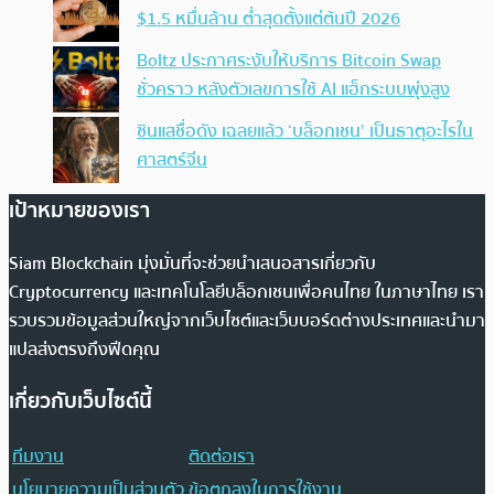
$1.5 หมื่นล้าน ต่ำสุดตั้งแต่ต้นปี 2026
Boltz ประกาศระงับให้บริการ Bitcoin Swap
ชั่วคราว หลังตัวเลขการใช้ AI แฮ็กระบบพุ่งสูง
ซินแสชื่อดัง เฉลยแล้ว ‘บล็อกเชน’ เป็นธาตุอะไรใน
ศาสตร์จีน
เป้าหมายของเรา
Siam Blockchain มุ่งมั่นที่จะช่วยนำเสนอสารเกี่ยวกับ
Cryptocurrency และเทคโนโลยีบล็อกเชนเพื่อคนไทย ในภาษาไทย เรา
รวบรวมข้อมูลส่วนใหญ่จากเว็บไซต์และเว็บบอร์ดต่างประเทศและนำมา
แปลส่งตรงถึงฟีดคุณ
เกี่ยวกับเว็บไซต์นี้
ทีมงาน
ติดต่อเรา
นโยบายความเป็นส่วนตัว
ข้อตกลงในการใช้งาน