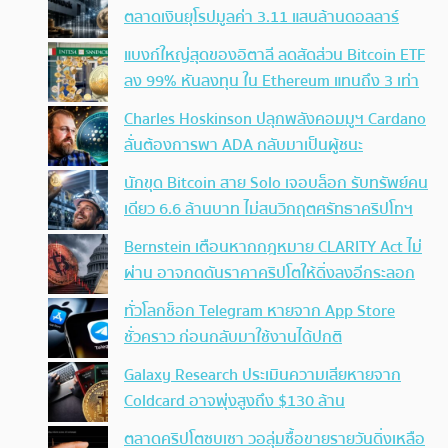
ตลาดเงินยุโรปมูลค่า 3.11 แสนล้านดอลลาร์
แบงก์ใหญ่สุดของอิตาลี ลดสัดส่วน Bitcoin ETF
ลง 99% หันลงทุน ใน Ethereum แทนถึง 3 เท่า
Charles Hoskinson ปลุกพลังคอมมูฯ Cardano
ลั่นต้องการพา ADA กลับมาเป็นผู้ชนะ
นักขุด Bitcoin สาย Solo เจอบล็อก รับทรัพย์คน
เดียว 6.6 ล้านบาท ไม่สนวิกฤตศรัทธาคริปโทฯ
Bernstein เตือนหากกฎหมาย CLARITY Act ไม่
ผ่าน อาจกดดันราคาคริปโตให้ดิ่งลงอีกระลอก
ทั่วโลกช็อก Telegram หายจาก App Store
ชั่วคราว ก่อนกลับมาใช้งานได้ปกติ
Galaxy Research ประเมินความเสียหายจาก
Coldcard อาจพุ่งสูงถึง $130 ล้าน
ตลาดคริปโตซบเซา วอลุ่มซื้อขายรายวันดิ่งเหลือ