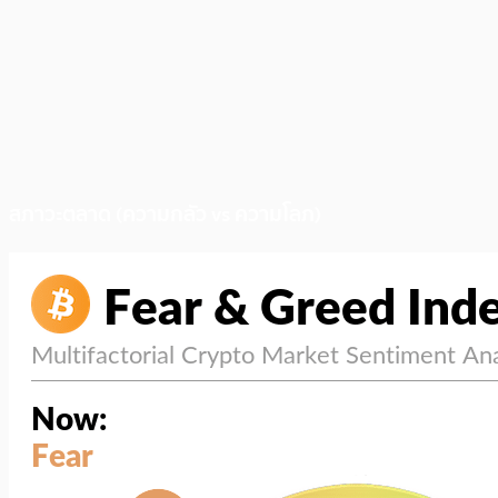
สภาวะตลาด (ความกลัว vs ความโลภ)