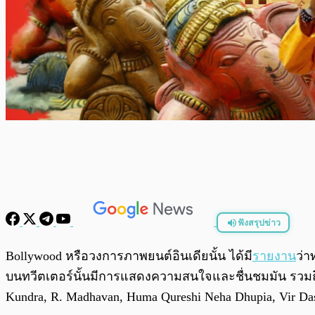
ฟังสรุปข่าว
พร้อมเล่น
Bollywood หรือวงการภาพยนต์อินเดียนั้น ได้มี
รายงาน
ว่า
บนทวีตเตอร์นั้นมีการแสดงความสนใจและชื่นชมมัน รวมถึ
Kundra, R. Madhavan, Huma Qureshi Neha Dhupia, Vir Das