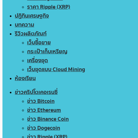
ราคา Ripple (XRP)
ปฏิทินเศรษฐกิจ
บทความ
รีวิวผลิตภัณฑ์
เว็บซื้อขาย
กระเป๋าเก็บเหรียญ
เครื่องขุด
เว็บขุดแบบ Cloud Mining
ห้องเรียน
ข่าวคริปโตเคอเรนซี่
ข่าว Bitcoin
ข่าว Ethereum
ข่าว Binance Coin
ข่าว Dogecoin
ข่าว Ripple (XRP)