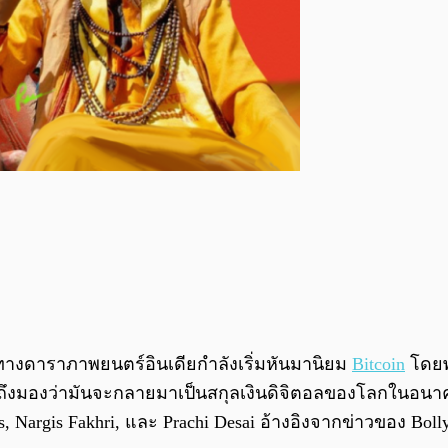
ทางดาราภาพยนตร์อินเดียกำลังเริ่มหันมานิยม
Bitcoin
โดยพว
งมองว่ามันจะกลายมาเป็นสกุลเงินดิจิตอลของโลกในอนาคตด
, Nargis Fakhri, และ Prachi Desai อ้างอิงจากข่าวของ Bol