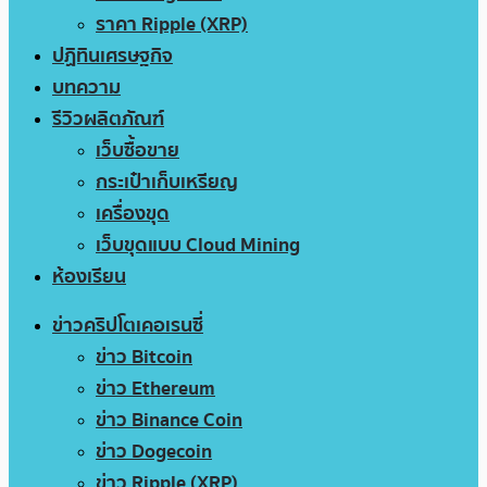
ราคา Ripple (XRP)
ปฏิทินเศรษฐกิจ
บทความ
รีวิวผลิตภัณฑ์
เว็บซื้อขาย
กระเป๋าเก็บเหรียญ
เครื่องขุด
เว็บขุดแบบ Cloud Mining
ห้องเรียน
ข่าวคริปโตเคอเรนซี่
ข่าว Bitcoin
ข่าว Ethereum
ข่าว Binance Coin
ข่าว Dogecoin
ข่าว Ripple (XRP)