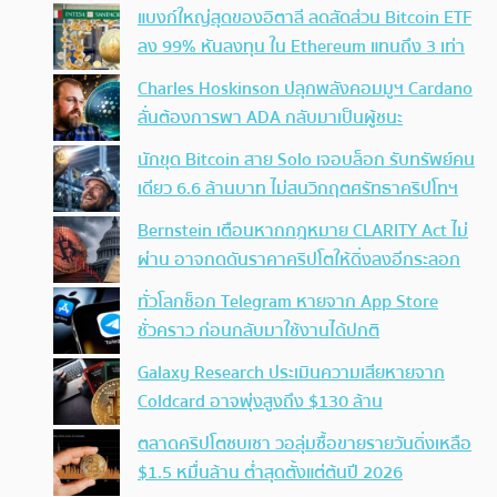
แบงก์ใหญ่สุดของอิตาลี ลดสัดส่วน Bitcoin ETF
ลง 99% หันลงทุน ใน Ethereum แทนถึง 3 เท่า
Charles Hoskinson ปลุกพลังคอมมูฯ Cardano
ลั่นต้องการพา ADA กลับมาเป็นผู้ชนะ
นักขุด Bitcoin สาย Solo เจอบล็อก รับทรัพย์คน
เดียว 6.6 ล้านบาท ไม่สนวิกฤตศรัทธาคริปโทฯ
Bernstein เตือนหากกฎหมาย CLARITY Act ไม่
ผ่าน อาจกดดันราคาคริปโตให้ดิ่งลงอีกระลอก
ทั่วโลกช็อก Telegram หายจาก App Store
ชั่วคราว ก่อนกลับมาใช้งานได้ปกติ
Galaxy Research ประเมินความเสียหายจาก
Coldcard อาจพุ่งสูงถึง $130 ล้าน
ตลาดคริปโตซบเซา วอลุ่มซื้อขายรายวันดิ่งเหลือ
$1.5 หมื่นล้าน ต่ำสุดตั้งแต่ต้นปี 2026