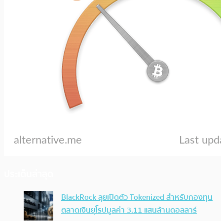
ประเด็นล่าสุด
BlackRock ลุยเปิดตัว Tokenized สำหรับกองทุน
ตลาดเงินยุโรปมูลค่า 3.11 แสนล้านดอลลาร์