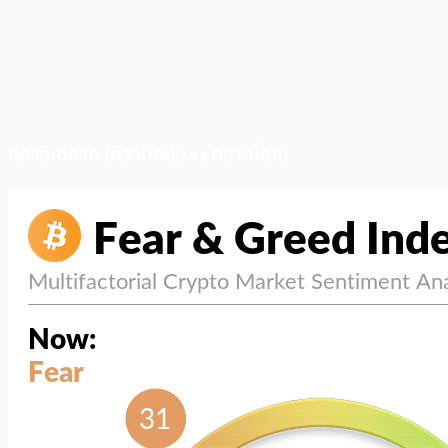
สภาวะตลาด (ความกลัว vs ความโลภ)