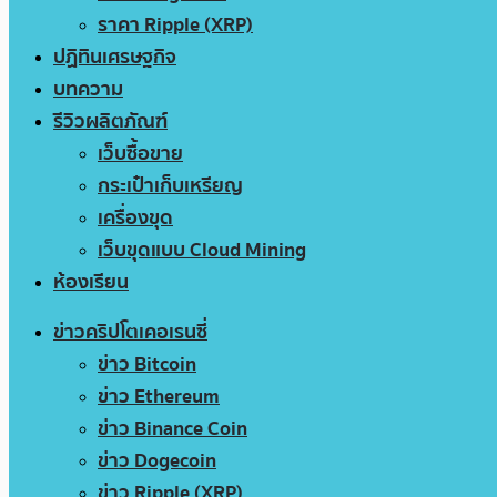
ราคา Ripple (XRP)
ปฏิทินเศรษฐกิจ
บทความ
รีวิวผลิตภัณฑ์
เว็บซื้อขาย
กระเป๋าเก็บเหรียญ
เครื่องขุด
เว็บขุดแบบ Cloud Mining
ห้องเรียน
ข่าวคริปโตเคอเรนซี่
ข่าว Bitcoin
ข่าว Ethereum
ข่าว Binance Coin
ข่าว Dogecoin
ข่าว Ripple (XRP)