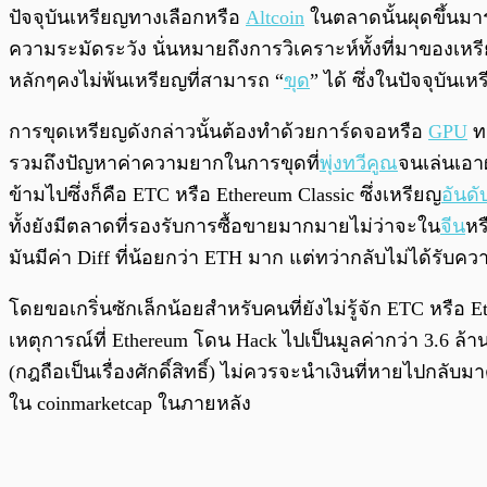
พร้อมเล่น
ปัจจุบันเหรียญทางเลือกหรือ
Altcoin
ในตลาดนั้นผุดขึ้นมาร
ความระมัดระวัง นั่นหมายถึงการวิเคราะห์ทั้งที่มาของเหรีย
หลักๆคงไม่พ้นเหรียญที่สามารถ “
ขุด
” ได้ ซึ่งในปัจจุบันเ
การขุดเหรียญดังกล่าวนั้นต้องทำด้วยการ์ดจอหรือ
GPU
ทว
รวมถึงปัญหาค่าความยากในการขุดที่
พุ่งทวีคูณ
จนเล่นเอาผ
ข้ามไปซึ่งก็คือ ETC หรือ Ethereum Classic ซึ่งเหรียญ
อันดั
ทั้งยังมีตลาดที่รองรับการซื้อขายมากมายไม่ว่าจะใน
จีน
หร
มันมีค่า Diff ที่น้อยกว่า ETH มาก แต่ทว่ากลับไม่ได้ร
โดยขอเกริ่นซักเล็กน้อยสำหรับคนที่ยังไม่รู้จัก ETC หรือ E
เหตุการณ์ที่ Ethereum โดน Hack ไปเป็นมูลค่ากว่า 3.6 ล้า
(กฎถือเป็นเรื่องศักดิ์สิทธิ์) ไม่ควรจะนำเงินที่หายไปกลั
ใน coinmarketcap ในภายหลัง