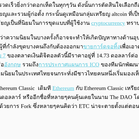
วดเร็วยิ่งกว่าดอกเห็ดในทุกๆวัน ดังนั้นการตัดสินใจเลือกถ
ญและรวมผู้ก่อตั้ง กระนั้นดูเหมือนกลุ่มเหรียญ altcoin ที่
หรียญเป็นที่นิยมในการขุดแบบที่ผู้ใช้งาน
cryptocurrency
ทราบก
่าความนิยมในบางครั้งก็อาจจะทำให้เกิดปัญหาทางด้านอุป
ู้ที่กำลังขุดบางคนถึงกับต้องออกมา
ขายการ์ดจอทิ้ง
เพื่อเอ
บ 7
ของตลาดเงินดิจิตอลตัวนี้มีราคาอยู่ที่ 14.73 ดอลลาร์ต่
ือ
อังกฤษ
รวมถึง
การประกาศแผนการ ICO
ของทีมนักพัฒนาห
ับความนิยมในประเทศไทยจนกระทั่งมีชาวไทยคนหนึ่งเริ่มมอง
thereum Classic เดิมที
Ethereum
กับ Ethereum Classic เหร
นดอลลาร์ หรืออีกชื่อที่หลายๆคนคุ้นเคยในนาม The DAO โดยผู
บมาด้วยการ Fork ซึ่งหลายๆคนคิดว่า ETC น่าจะตายตั้งแต่ตอน