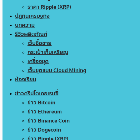
ราคา Ripple (XRP)
ปฏิทินเศรษฐกิจ
บทความ
รีวิวผลิตภัณฑ์
เว็บซื้อขาย
กระเป๋าเก็บเหรียญ
เครื่องขุด
เว็บขุดแบบ Cloud Mining
ห้องเรียน
ข่าวคริปโตเคอเรนซี่
ข่าว Bitcoin
ข่าว Ethereum
ข่าว Binance Coin
ข่าว Dogecoin
ข่าว Ripple (XRP)