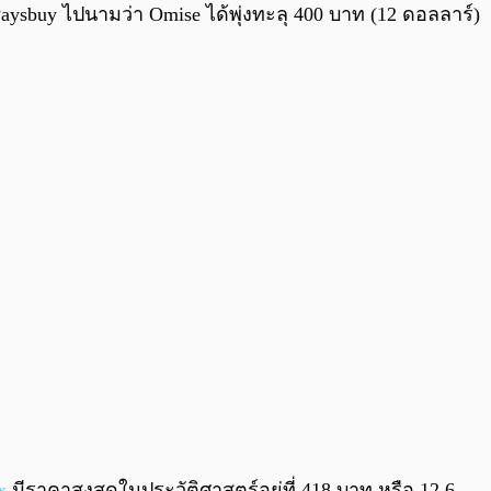
0:00
/
0:00
อ Paysbuy ไปนามว่า Omise ได้พุ่งทะลุ 400 บาท (12 ดอลลาร์)
x
มีราคาสูงสุดในประวัติศาสตร์อยู่ที่ 418 บาท หรือ 12.6