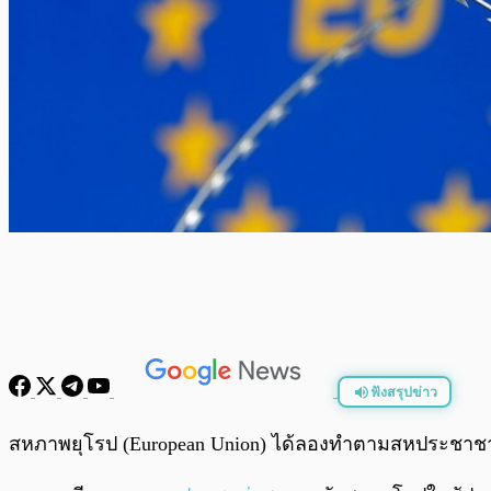
ฟังสรุปข่าว
พร้อมเล่น
สหภาพยุโรป (European Union) ได้ลองทำตามสหประชาช