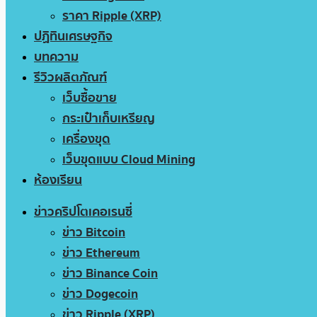
ราคา Ripple (XRP)
ปฏิทินเศรษฐกิจ
บทความ
รีวิวผลิตภัณฑ์
เว็บซื้อขาย
กระเป๋าเก็บเหรียญ
เครื่องขุด
เว็บขุดแบบ Cloud Mining
ห้องเรียน
ข่าวคริปโตเคอเรนซี่
ข่าว Bitcoin
ข่าว Ethereum
ข่าว Binance Coin
ข่าว Dogecoin
ข่าว Ripple (XRP)