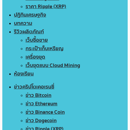
ราคา Ripple (XRP)
ปฏิทินเศรษฐกิจ
บทความ
รีวิวผลิตภัณฑ์
เว็บซื้อขาย
กระเป๋าเก็บเหรียญ
เครื่องขุด
เว็บขุดแบบ Cloud Mining
ห้องเรียน
ข่าวคริปโตเคอเรนซี่
ข่าว Bitcoin
ข่าว Ethereum
ข่าว Binance Coin
ข่าว Dogecoin
ข่าว Ripple (XRP)