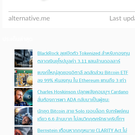
ประเด็นล่าสุด
BlackRock ลุยเปิดตัว Tokenized สำหรับกองทุน
ตลาดเงินยุโรปมูลค่า 3.11 แสนล้านดอลลาร์
แบงก์ใหญ่สุดของอิตาลี ลดสัดส่วน Bitcoin ETF
ลง 99% หันลงทุน ใน Ethereum แทนถึง 3 เท่า
Charles Hoskinson ปลุกพลังคอมมูฯ Cardano
ลั่นต้องการพา ADA กลับมาเป็นผู้ชนะ
นักขุด Bitcoin สาย Solo เจอบล็อก รับทรัพย์คน
เดียว 6.6 ล้านบาท ไม่สนวิกฤตศรัทธาคริปโทฯ
Bernstein เตือนหากกฎหมาย CLARITY Act ไม่