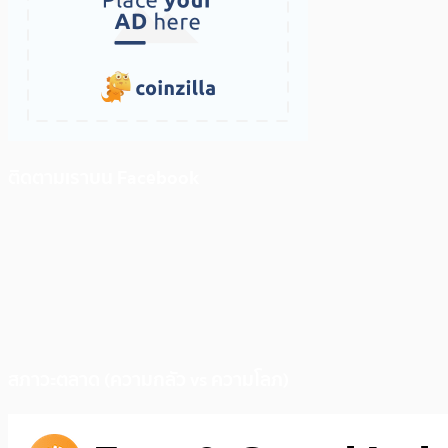
ติดตามเราบน Facebook
สภาวะตลาด (ความกลัว vs ความโลภ)