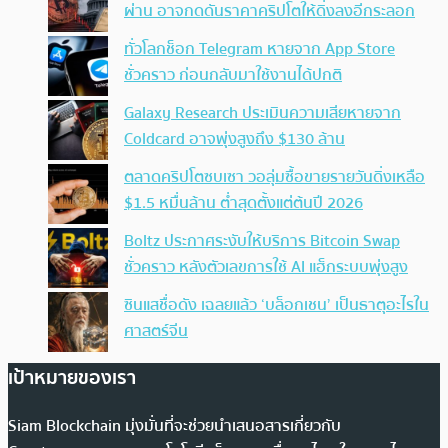
ผ่าน อาจกดดันราคาคริปโตให้ดิ่งลงอีกระลอก
ทั่วโลกช็อก Telegram หายจาก App Store
ชั่วคราว ก่อนกลับมาใช้งานได้ปกติ
Galaxy Research ประเมินความเสียหายจาก
Coldcard อาจพุ่งสูงถึง $130 ล้าน
ตลาดคริปโตซบเซา วอลุ่มซื้อขายรายวันดิ่งเหลือ
$1.5 หมื่นล้าน ต่ำสุดตั้งแต่ต้นปี 2026
Boltz ประกาศระงับให้บริการ Bitcoin Swap
ชั่วคราว หลังตัวเลขการใช้ AI แฮ็กระบบพุ่งสูง
ซินแสชื่อดัง เฉลยแล้ว ‘บล็อกเชน’ เป็นธาตุอะไรใน
ศาสตร์จีน
เป้าหมายของเรา
Siam Blockchain มุ่งมั่นที่จะช่วยนำเสนอสารเกี่ยวกับ