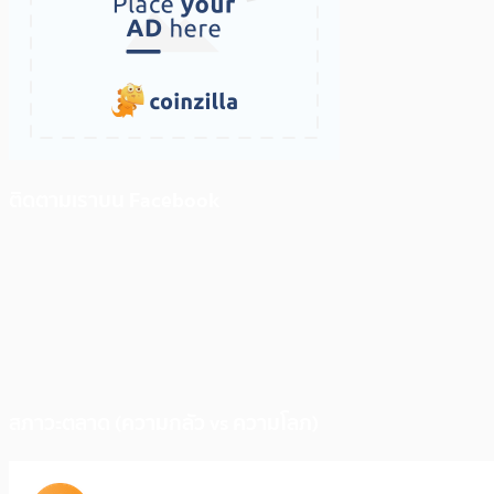
ติดตามเราบน Facebook
สภาวะตลาด (ความกลัว vs ความโลภ)