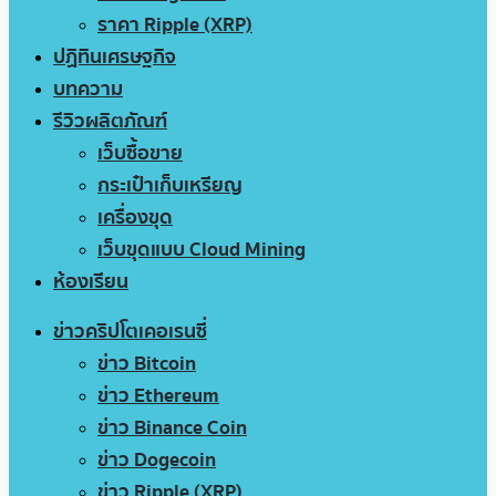
ราคา Ripple (XRP)
ปฏิทินเศรษฐกิจ
บทความ
รีวิวผลิตภัณฑ์
เว็บซื้อขาย
กระเป๋าเก็บเหรียญ
เครื่องขุด
เว็บขุดแบบ Cloud Mining
ห้องเรียน
ข่าวคริปโตเคอเรนซี่
ข่าว Bitcoin
ข่าว Ethereum
ข่าว Binance Coin
ข่าว Dogecoin
ข่าว Ripple (XRP)