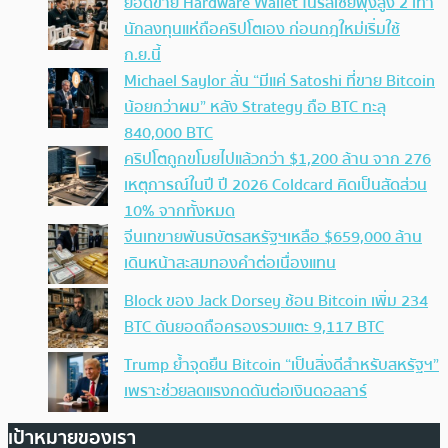
ยอดขาย Hardware Wallet ในรัสเซียพุ่งสูง 2 เท่า
นักลงทุนแห่ถือคริปโตเอง ก่อนกฎใหม่เริ่มใช้
ก.ย.นี้
Michael Saylor ลั่น “มีแค่ Satoshi ที่ขาย Bitcoin
น้อยกว่าผม” หลัง Strategy ถือ BTC ทะลุ
840,000 BTC
คริปโตถูกขโมยไปแล้วกว่า $1,200 ล้าน จาก 276
เหตุการณ์ในปี ปี 2026 Coldcard คิดเป็นสัดส่วน
10% จากทั้งหมด
จีนเทขายพันธบัตรสหรัฐฯเหลือ $659,000 ล้าน
เดินหน้าสะสมทองคำต่อเนื่องแทน
Block ของ Jack Dorsey ช้อน Bitcoin เพิ่ม 234
BTC ดันยอดถือครองรวมแตะ 9,117 BTC
Trump ย้ำจุดยืน Bitcoin “เป็นสิ่งดีสำหรับสหรัฐฯ”
เพราะช่วยลดแรงกดดันต่อเงินดอลลาร์
เป้าหมายของเรา