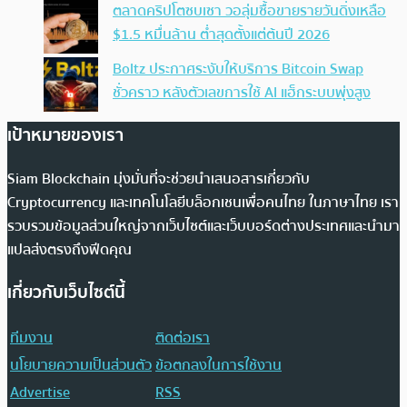
ตลาดคริปโตซบเซา วอลุ่มซื้อขายรายวันดิ่งเหลือ
$1.5 หมื่นล้าน ต่ำสุดตั้งแต่ต้นปี 2026
Boltz ประกาศระงับให้บริการ Bitcoin Swap
ชั่วคราว หลังตัวเลขการใช้ AI แฮ็กระบบพุ่งสูง
เป้าหมายของเรา
Siam Blockchain มุ่งมั่นที่จะช่วยนำเสนอสารเกี่ยวกับ
Cryptocurrency และเทคโนโลยีบล็อกเชนเพื่อคนไทย ในภาษาไทย เรา
รวบรวมข้อมูลส่วนใหญ่จากเว็บไซต์และเว็บบอร์ดต่างประเทศและนำมา
แปลส่งตรงถึงฟีดคุณ
เกี่ยวกับเว็บไซต์นี้
ทีมงาน
ติดต่อเรา
นโยบายความเป็นส่วนตัว
ข้อตกลงในการใช้งาน
Advertise
RSS