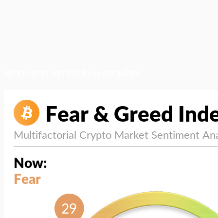
สภาวะตลาด (ความกลัว vs ความโลภ)