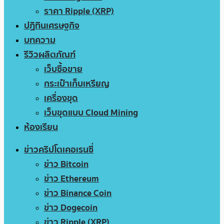
ราคา Ripple (XRP)
ปฏิทินเศรษฐกิจ
บทความ
รีวิวผลิตภัณฑ์
เว็บซื้อขาย
กระเป๋าเก็บเหรียญ
เครื่องขุด
เว็บขุดแบบ Cloud Mining
ห้องเรียน
ข่าวคริปโตเคอเรนซี่
ข่าว Bitcoin
ข่าว Ethereum
ข่าว Binance Coin
ข่าว Dogecoin
ข่าว Ripple (XRP)