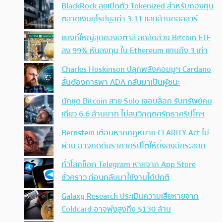
BlackRock ลุยเปิดตัว Tokenized สำหรับกองทุน
ตลาดเงินยุโรปมูลค่า 3.11 แสนล้านดอลลาร์
แบงก์ใหญ่สุดของอิตาลี ลดสัดส่วน Bitcoin ETF
ลง 99% หันลงทุน ใน Ethereum แทนถึง 3 เท่า
Charles Hoskinson ปลุกพลังคอมมูฯ Cardano
ลั่นต้องการพา ADA กลับมาเป็นผู้ชนะ
นักขุด Bitcoin สาย Solo เจอบล็อก รับทรัพย์คน
เดียว 6.6 ล้านบาท ไม่สนวิกฤตศรัทธาคริปโทฯ
Bernstein เตือนหากกฎหมาย CLARITY Act ไม่
ผ่าน อาจกดดันราคาคริปโตให้ดิ่งลงอีกระลอก
ทั่วโลกช็อก Telegram หายจาก App Store
ชั่วคราว ก่อนกลับมาใช้งานได้ปกติ
Galaxy Research ประเมินความเสียหายจาก
Coldcard อาจพุ่งสูงถึง $130 ล้าน