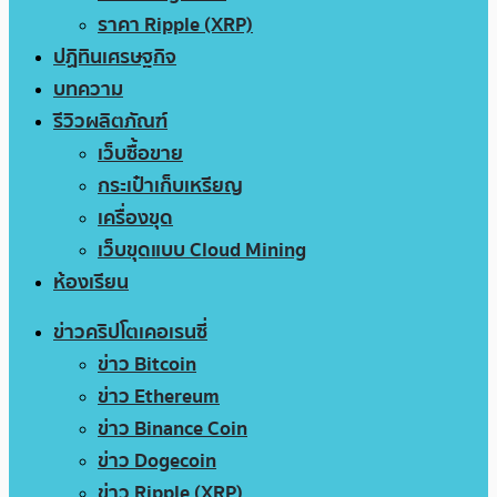
ราคา Ripple (XRP)
ปฏิทินเศรษฐกิจ
บทความ
รีวิวผลิตภัณฑ์
เว็บซื้อขาย
กระเป๋าเก็บเหรียญ
เครื่องขุด
เว็บขุดแบบ Cloud Mining
ห้องเรียน
ข่าวคริปโตเคอเรนซี่
ข่าว Bitcoin
ข่าว Ethereum
ข่าว Binance Coin
ข่าว Dogecoin
ข่าว Ripple (XRP)