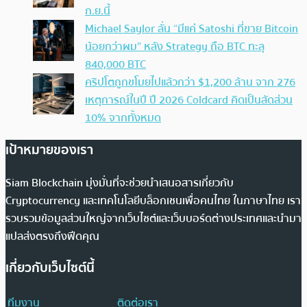
ก.ย.นี้
Michael Saylor ลั่น “มีแค่ Satoshi ที่ขาย Bitcoin
น้อยกว่าผม” หลัง Strategy ถือ BTC ทะลุ
840,000 BTC
คริปโตถูกขโมยไปแล้วกว่า $1,200 ล้าน จาก 276
เหตุการณ์ในปี ปี 2026 Coldcard คิดเป็นสัดส่วน
10% จากทั้งหมด
เป้าหมายของเรา
Siam Blockchain มุ่งมั่นที่จะช่วยนำเสนอสารเกี่ยวกับ
Cryptocurrency และเทคโนโลยีบล็อกเชนเพื่อคนไทย ในภาษาไทย เรา
รวบรวมข้อมูลส่วนใหญ่จากเว็บไซต์และเว็บบอร์ดต่างประเทศและนำมา
แปลส่งตรงถึงฟีดคุณ
เกี่ยวกับเว็บไซต์นี้
ทีมงาน
ติดต่อเรา