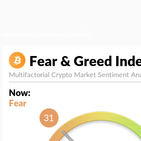
สภาวะตลาด (ความกลัว vs ความโลภ)