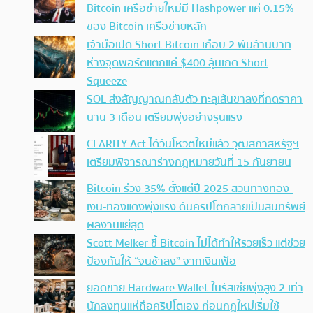
Bitcoin เครือข่ายใหม่มี Hashpower แค่ 0.15%
ของ Bitcoin เครือข่ายหลัก
เจ้ามือเปิด Short Bitcoin เกือบ 2 พันล้านบาท
ห่างจุดพอร์ตแตกแค่ $400 ลุ้นเกิด Short
Squeeze
SOL ส่งสัญญาณกลับตัว ทะลุเส้นขาลงที่กดราคา
นาน 3 เดือน เตรียมพุ่งอย่างรุนแรง
CLARITY Act ได้วันโหวตใหม่แล้ว วุฒิสภาสหรัฐฯ
เตรียมพิจารณาร่างกฎหมายวันที่ 15 กันยายน
Bitcoin ร่วง 35% ตั้งแต่ปี 2025 สวนทางทอง-
เงิน-ทองแดงพุ่งแรง ดันคริปโตกลายเป็นสินทรัพย์
ผลงานแย่สุด
Scott Melker ชี้ Bitcoin ไม่ได้ทำให้รวยเร็ว แต่ช่วย
ป้องกันให้ “จนช้าลง” จากเงินเฟ้อ
ยอดขาย Hardware Wallet ในรัสเซียพุ่งสูง 2 เท่า
นักลงทุนแห่ถือคริปโตเอง ก่อนกฎใหม่เริ่มใช้