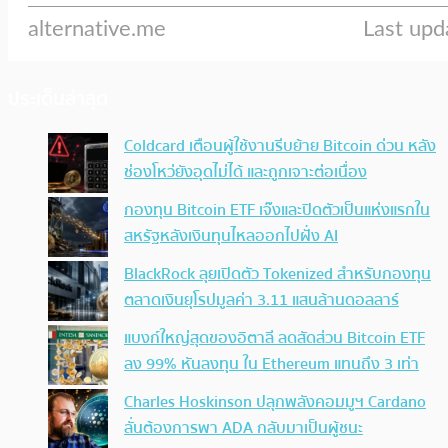
ประเด็นล่าสุด
Coldcard เตือนผู้ใช้งานรีบย้าย Bitcoin ด่วน หลัง
ช่องโหว่ยังอุดไม่ได้ และถูกเจาะต่อเนื่อง
กองทุน Bitcoin ETF เจ๊งและปิดตัวเป็นแห่งแรกใน
สหรัฐหลังเงินทุนไหลออกไปฝั่ง AI
BlackRock ลุยเปิดตัว Tokenized สำหรับกองทุน
ตลาดเงินยุโรปมูลค่า 3.11 แสนล้านดอลลาร์
แบงก์ใหญ่สุดของอิตาลี ลดสัดส่วน Bitcoin ETF
ลง 99% หันลงทุน ใน Ethereum แทนถึง 3 เท่า
Charles Hoskinson ปลุกพลังคอมมูฯ Cardano
ลั่นต้องการพา ADA กลับมาเป็นผู้ชนะ