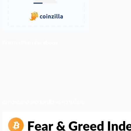
ติดตามเราบน Facebook
สภาวะตลาด (ความกลัว vs ความโลภ)