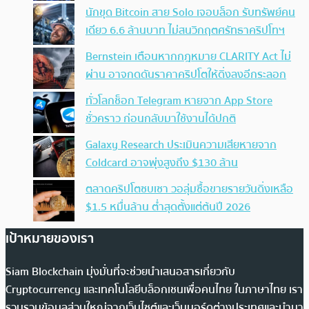
นักขุด Bitcoin สาย Solo เจอบล็อก รับทรัพย์คน
เดียว 6.6 ล้านบาท ไม่สนวิกฤตศรัทธาคริปโทฯ
Bernstein เตือนหากกฎหมาย CLARITY Act ไม่
ผ่าน อาจกดดันราคาคริปโตให้ดิ่งลงอีกระลอก
ทั่วโลกช็อก Telegram หายจาก App Store
ชั่วคราว ก่อนกลับมาใช้งานได้ปกติ
Galaxy Research ประเมินความเสียหายจาก
Coldcard อาจพุ่งสูงถึง $130 ล้าน
ตลาดคริปโตซบเซา วอลุ่มซื้อขายรายวันดิ่งเหลือ
$1.5 หมื่นล้าน ต่ำสุดตั้งแต่ต้นปี 2026
เป้าหมายของเรา
Siam Blockchain มุ่งมั่นที่จะช่วยนำเสนอสารเกี่ยวกับ
Cryptocurrency และเทคโนโลยีบล็อกเชนเพื่อคนไทย ในภาษาไทย เรา
รวบรวมข้อมูลส่วนใหญ่จากเว็บไซต์และเว็บบอร์ดต่างประเทศและนำมา