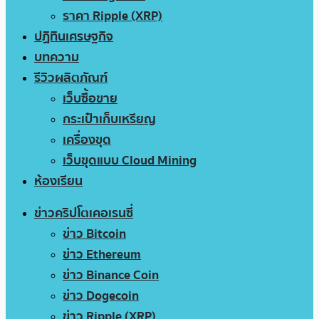
ราคา Ripple (XRP)
ปฏิทินเศรษฐกิจ
บทความ
รีวิวผลิตภัณฑ์
เว็บซื้อขาย
กระเป๋าเก็บเหรียญ
เครื่องขุด
เว็บขุดแบบ Cloud Mining
ห้องเรียน
ข่าวคริปโตเคอเรนซี่
ข่าว Bitcoin
ข่าว Ethereum
ข่าว Binance Coin
ข่าว Dogecoin
ข่าว Ripple (XRP)