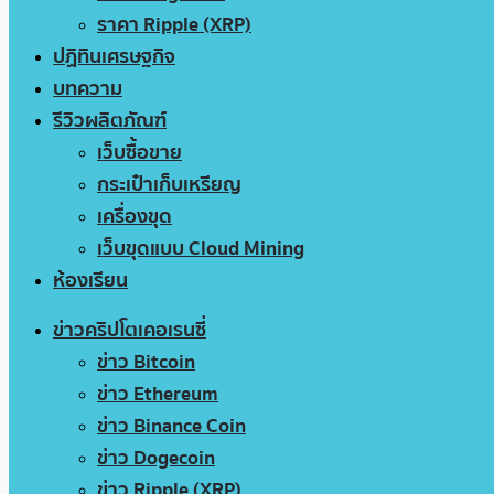
ราคา Ripple (XRP)
ปฏิทินเศรษฐกิจ
บทความ
รีวิวผลิตภัณฑ์
เว็บซื้อขาย
กระเป๋าเก็บเหรียญ
เครื่องขุด
เว็บขุดแบบ Cloud Mining
ห้องเรียน
ข่าวคริปโตเคอเรนซี่
ข่าว Bitcoin
ข่าว Ethereum
ข่าว Binance Coin
ข่าว Dogecoin
ข่าว Ripple (XRP)