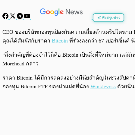
ฟังสรุปข่าว
พร้อมเล่น
CEO ของบริษัทกองทุนป้องกันความเสี่ยงด้านคริปโตนาม 
คุณได้สัมผัสกับราคา
Bitcoin
ที่ร่วงลงกว่า 67 เปอร์เซ็นต์ น
“สิ่งสำคัญที่ต้องจำไว้ก็คือ Bitcoin เป็นสิ่งที่ใหม่มาก แต่
Morehead กล่าว
ราคา Bitcoin ได้มีการลดลงอย่างมีนัยสำคัญในช่วงสัปดาห
กองทุน Bitcoin ETF ของฝาแฝดพี่น้อง
Winklevoss
ด้วยนั่น