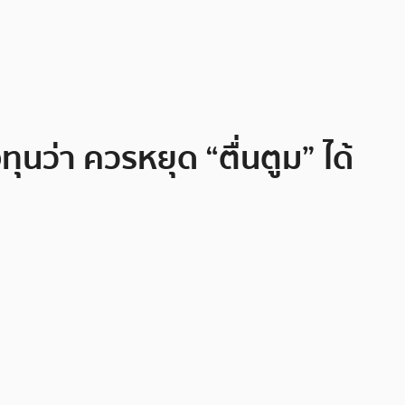
นว่า ควรหยุด “ตื่นตูม” ได้