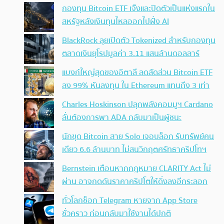
กองทุน Bitcoin ETF เจ๊งและปิดตัวเป็นแห่งแรกใน
สหรัฐหลังเงินทุนไหลออกไปฝั่ง AI
BlackRock ลุยเปิดตัว Tokenized สำหรับกองทุน
ตลาดเงินยุโรปมูลค่า 3.11 แสนล้านดอลลาร์
แบงก์ใหญ่สุดของอิตาลี ลดสัดส่วน Bitcoin ETF
ลง 99% หันลงทุน ใน Ethereum แทนถึง 3 เท่า
Charles Hoskinson ปลุกพลังคอมมูฯ Cardano
ลั่นต้องการพา ADA กลับมาเป็นผู้ชนะ
นักขุด Bitcoin สาย Solo เจอบล็อก รับทรัพย์คน
เดียว 6.6 ล้านบาท ไม่สนวิกฤตศรัทธาคริปโทฯ
Bernstein เตือนหากกฎหมาย CLARITY Act ไม่
ผ่าน อาจกดดันราคาคริปโตให้ดิ่งลงอีกระลอก
ทั่วโลกช็อก Telegram หายจาก App Store
ชั่วคราว ก่อนกลับมาใช้งานได้ปกติ