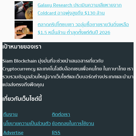
Galaxy Research ประเมินความเสียหายจาก
Coldcard อาจพุ่งสูงถึง $130 ล้าน
ตลาดคริปโตซบเซา วอลุ่มซื้อขายรายวันดิ่งเหลือ
$1.5 หมื่นล้าน ต่ำสุดตั้งแต่ต้นปี 2026
เป้าหมายของเรา
Siam Blockchain มุ่งมั่นที่จะช่วยนำเสนอสารเกี่ยวกับ
Cryptocurrency และเทคโนโลยีบล็อกเชนเพื่อคนไทย ในภาษาไทย เรา
รวบรวมข้อมูลส่วนใหญ่จากเว็บไซต์และเว็บบอร์ดต่างประเทศและนำมา
แปลส่งตรงถึงฟีดคุณ
เกี่ยวกับเว็บไซต์นี้
ทีมงาน
ติดต่อเรา
นโยบายความเป็นส่วนตัว
ข้อตกลงในการใช้งาน
Advertise
RSS