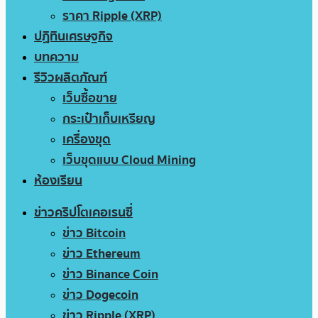
ราคา Ripple (XRP)
ปฏิทินเศรษฐกิจ
บทความ
รีวิวผลิตภัณฑ์
เว็บซื้อขาย
กระเป๋าเก็บเหรียญ
เครื่องขุด
เว็บขุดแบบ Cloud Mining
ห้องเรียน
ข่าวคริปโตเคอเรนซี่
ข่าว Bitcoin
ข่าว Ethereum
ข่าว Binance Coin
ข่าว Dogecoin
ข่าว Ripple (XRP)