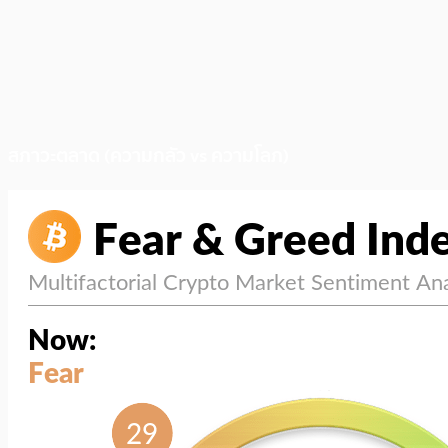
สภาวะตลาด (ความกลัว vs ความโลภ)