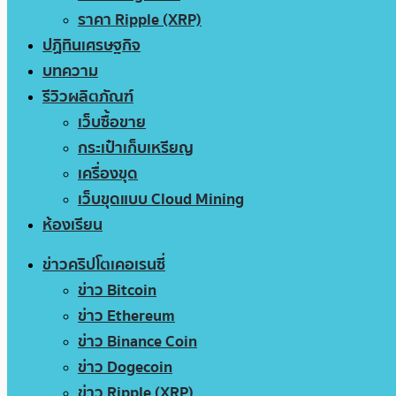
ราคา Ripple (XRP)
ปฏิทินเศรษฐกิจ
บทความ
รีวิวผลิตภัณฑ์
เว็บซื้อขาย
กระเป๋าเก็บเหรียญ
เครื่องขุด
เว็บขุดแบบ Cloud Mining
ห้องเรียน
ข่าวคริปโตเคอเรนซี่
ข่าว Bitcoin
ข่าว Ethereum
ข่าว Binance Coin
ข่าว Dogecoin
ข่าว Ripple (XRP)