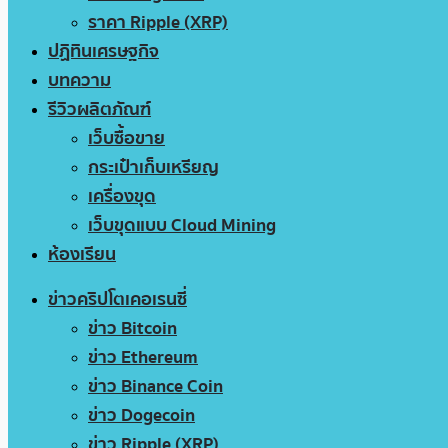
ราคา Ripple (XRP)
ปฏิทินเศรษฐกิจ
บทความ
รีวิวผลิตภัณฑ์
เว็บซื้อขาย
กระเป๋าเก็บเหรียญ
เครื่องขุด
เว็บขุดแบบ Cloud Mining
ห้องเรียน
ข่าวคริปโตเคอเรนซี่
ข่าว Bitcoin
ข่าว Ethereum
ข่าว Binance Coin
ข่าว Dogecoin
ข่าว Ripple (XRP)