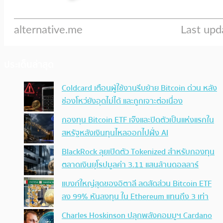
ประเด็นล่าสุด
Coldcard เตือนผู้ใช้งานรีบย้าย Bitcoin ด่วน หลัง
ช่องโหว่ยังอุดไม่ได้ และถูกเจาะต่อเนื่อง
กองทุน Bitcoin ETF เจ๊งและปิดตัวเป็นแห่งแรกใน
สหรัฐหลังเงินทุนไหลออกไปฝั่ง AI
BlackRock ลุยเปิดตัว Tokenized สำหรับกองทุน
ตลาดเงินยุโรปมูลค่า 3.11 แสนล้านดอลลาร์
แบงก์ใหญ่สุดของอิตาลี ลดสัดส่วน Bitcoin ETF
ลง 99% หันลงทุน ใน Ethereum แทนถึง 3 เท่า
Charles Hoskinson ปลุกพลังคอมมูฯ Cardano