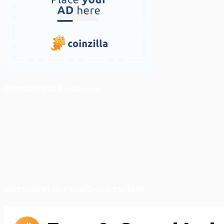
ติดตามเราบน Facebook
สภาวะตลาด (ความกลัว vs ความโลภ)