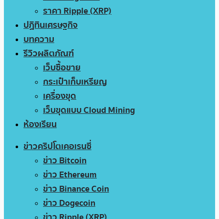
ราคา Ripple (XRP)
ปฏิทินเศรษฐกิจ
บทความ
รีวิวผลิตภัณฑ์
เว็บซื้อขาย
กระเป๋าเก็บเหรียญ
เครื่องขุด
เว็บขุดแบบ Cloud Mining
ห้องเรียน
ข่าวคริปโตเคอเรนซี่
ข่าว Bitcoin
ข่าว Ethereum
ข่าว Binance Coin
ข่าว Dogecoin
ข่าว Ripple (XRP)