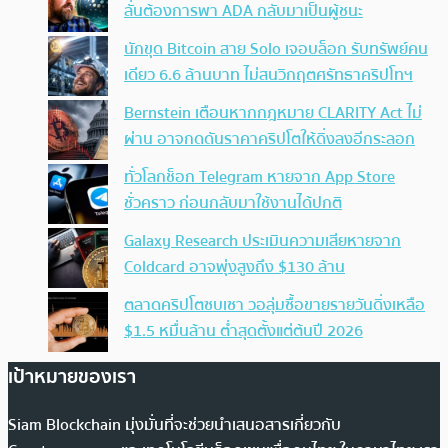
ลั่นต้องการพา ADA กลับมาเป็นผู้ชนะ
นักขุด Bitcoin สาย Solo เจอบล็อก รับทรัพย์คน
เดียว 6.6 ล้านบาท ไม่สนวิกฤตศรัทธาคริปโทฯ
Bernstein เตือนหากกฎหมาย CLARITY Act ไม่
ผ่าน อาจกดดันราคาคริปโตให้ดิ่งลงอีกระลอก
ทั่วโลกช็อก Telegram หายจาก App Store
ชั่วคราว ก่อนกลับมาใช้งานได้ปกติ
Galaxy Research ประเมินความเสียหายจาก
Coldcard อาจพุ่งสูงถึง $130 ล้าน
ตลาดคริปโตซบเซา วอลุ่มซื้อขายรายวันดิ่งเหลือ
$1.5 หมื่นล้าน ต่ำสุดตั้งแต่ต้นปี 2026
เป้าหมายของเรา
Siam Blockchain มุ่งมั่นที่จะช่วยนำเสนอสารเกี่ยวกับ