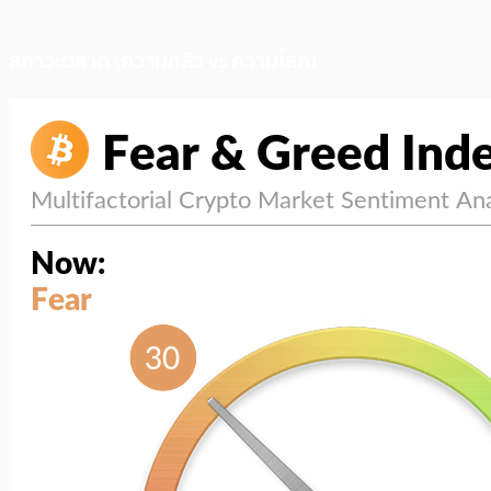
สภาวะตลาด (ความกลัว vs ความโลภ)