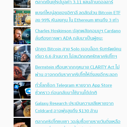
ตลาดเงินยุโรปมูลค่า 3.11 แสนล้านดอลลาร์
แบงก์ใหญ่สุดของอิตาลี ลดสัดส่วน Bitcoin ETF
ลง 99% หันลงทุน ใน Ethereum แทนถึง 3 เท่า
Charles Hoskinson ปลุกพลังคอมมูฯ Cardano
ลั่นต้องการพา ADA กลับมาเป็นผู้ชนะ
นักขุด Bitcoin สาย Solo เจอบล็อก รับทรัพย์คน
เดียว 6.6 ล้านบาท ไม่สนวิกฤตศรัทธาคริปโทฯ
Bernstein เตือนหากกฎหมาย CLARITY Act ไม่
ผ่าน อาจกดดันราคาคริปโตให้ดิ่งลงอีกระลอก
ทั่วโลกช็อก Telegram หายจาก App Store
ชั่วคราว ก่อนกลับมาใช้งานได้ปกติ
Galaxy Research ประเมินความเสียหายจาก
Coldcard อาจพุ่งสูงถึง $130 ล้าน
ตลาดคริปโตซบเซา วอลุ่มซื้อขายรายวันดิ่งเหลือ