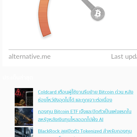
ประเด็นล่าสุด
Coldcard เตือนผู้ใช้งานรีบย้าย Bitcoin ด่วน หลัง
ช่องโหว่ยังอุดไม่ได้ และถูกเจาะต่อเนื่อง
กองทุน Bitcoin ETF เจ๊งและปิดตัวเป็นแห่งแรกใน
สหรัฐหลังเงินทุนไหลออกไปฝั่ง AI
BlackRock ลุยเปิดตัว Tokenized สำหรับกองทุน