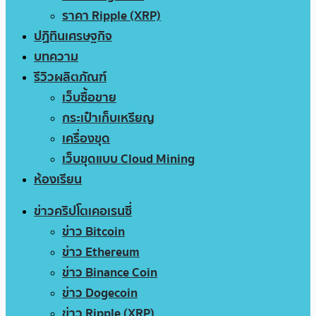
ราคา Ripple (XRP)
ปฏิทินเศรษฐกิจ
บทความ
รีวิวผลิตภัณฑ์
เว็บซื้อขาย
กระเป๋าเก็บเหรียญ
เครื่องขุด
เว็บขุดแบบ Cloud Mining
ห้องเรียน
ข่าวคริปโตเคอเรนซี่
ข่าว Bitcoin
ข่าว Ethereum
ข่าว Binance Coin
ข่าว Dogecoin
ข่าว Ripple (XRP)