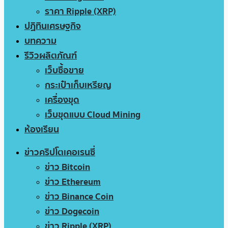
ราคา Ripple (XRP)
ปฏิทินเศรษฐกิจ
บทความ
รีวิวผลิตภัณฑ์
เว็บซื้อขาย
กระเป๋าเก็บเหรียญ
เครื่องขุด
เว็บขุดแบบ Cloud Mining
ห้องเรียน
ข่าวคริปโตเคอเรนซี่
ข่าว Bitcoin
ข่าว Ethereum
ข่าว Binance Coin
ข่าว Dogecoin
ข่าว Ripple (XRP)