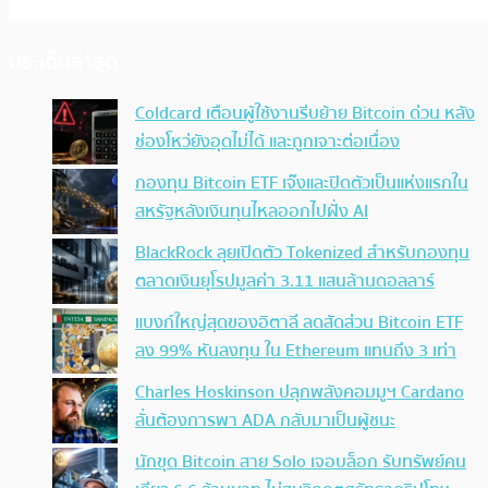
ประเด็นล่าสุด
Coldcard เตือนผู้ใช้งานรีบย้าย Bitcoin ด่วน หลัง
ช่องโหว่ยังอุดไม่ได้ และถูกเจาะต่อเนื่อง
กองทุน Bitcoin ETF เจ๊งและปิดตัวเป็นแห่งแรกใน
สหรัฐหลังเงินทุนไหลออกไปฝั่ง AI
BlackRock ลุยเปิดตัว Tokenized สำหรับกองทุน
ตลาดเงินยุโรปมูลค่า 3.11 แสนล้านดอลลาร์
แบงก์ใหญ่สุดของอิตาลี ลดสัดส่วน Bitcoin ETF
ลง 99% หันลงทุน ใน Ethereum แทนถึง 3 เท่า
Charles Hoskinson ปลุกพลังคอมมูฯ Cardano
ลั่นต้องการพา ADA กลับมาเป็นผู้ชนะ
นักขุด Bitcoin สาย Solo เจอบล็อก รับทรัพย์คน