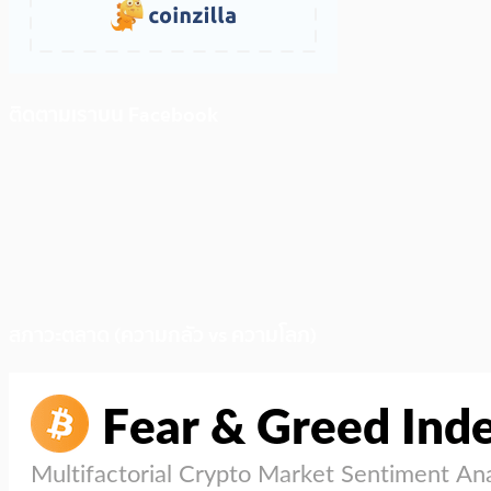
ติดตามเราบน Facebook
สภาวะตลาด (ความกลัว vs ความโลภ)