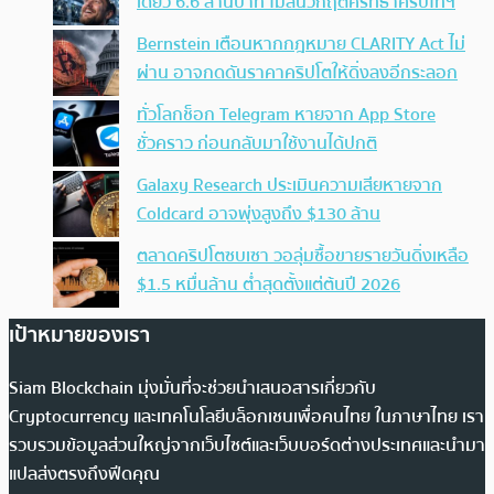
เดียว 6.6 ล้านบาท ไม่สนวิกฤตศรัทธาคริปโทฯ
Bernstein เตือนหากกฎหมาย CLARITY Act ไม่
ผ่าน อาจกดดันราคาคริปโตให้ดิ่งลงอีกระลอก
ทั่วโลกช็อก Telegram หายจาก App Store
ชั่วคราว ก่อนกลับมาใช้งานได้ปกติ
Galaxy Research ประเมินความเสียหายจาก
Coldcard อาจพุ่งสูงถึง $130 ล้าน
ตลาดคริปโตซบเซา วอลุ่มซื้อขายรายวันดิ่งเหลือ
$1.5 หมื่นล้าน ต่ำสุดตั้งแต่ต้นปี 2026
เป้าหมายของเรา
Siam Blockchain มุ่งมั่นที่จะช่วยนำเสนอสารเกี่ยวกับ
Cryptocurrency และเทคโนโลยีบล็อกเชนเพื่อคนไทย ในภาษาไทย เรา
รวบรวมข้อมูลส่วนใหญ่จากเว็บไซต์และเว็บบอร์ดต่างประเทศและนำมา
แปลส่งตรงถึงฟีดคุณ