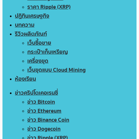
ราคา Ripple (XRP)
ปฏิทินเศรษฐกิจ
บทความ
รีวิวผลิตภัณฑ์
เว็บซื้อขาย
กระเป๋าเก็บเหรียญ
เครื่องขุด
เว็บขุดแบบ Cloud Mining
ห้องเรียน
ข่าวคริปโตเคอเรนซี่
ข่าว Bitcoin
ข่าว Ethereum
ข่าว Binance Coin
ข่าว Dogecoin
ข่าว Ripple (XRP)