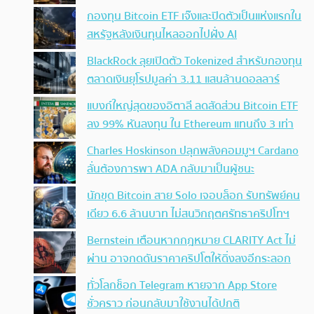
กองทุน Bitcoin ETF เจ๊งและปิดตัวเป็นแห่งแรกใน
สหรัฐหลังเงินทุนไหลออกไปฝั่ง AI
BlackRock ลุยเปิดตัว Tokenized สำหรับกองทุน
ตลาดเงินยุโรปมูลค่า 3.11 แสนล้านดอลลาร์
แบงก์ใหญ่สุดของอิตาลี ลดสัดส่วน Bitcoin ETF
ลง 99% หันลงทุน ใน Ethereum แทนถึง 3 เท่า
Charles Hoskinson ปลุกพลังคอมมูฯ Cardano
ลั่นต้องการพา ADA กลับมาเป็นผู้ชนะ
นักขุด Bitcoin สาย Solo เจอบล็อก รับทรัพย์คน
เดียว 6.6 ล้านบาท ไม่สนวิกฤตศรัทธาคริปโทฯ
Bernstein เตือนหากกฎหมาย CLARITY Act ไม่
ผ่าน อาจกดดันราคาคริปโตให้ดิ่งลงอีกระลอก
ทั่วโลกช็อก Telegram หายจาก App Store
ชั่วคราว ก่อนกลับมาใช้งานได้ปกติ