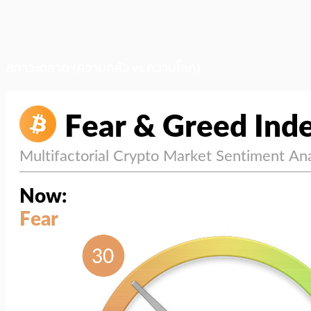
สภาวะตลาด (ความกลัว vs ความโลภ)