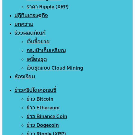
ราคา Ripple (XRP)
ปฏิทินเศรษฐกิจ
บทความ
รีวิวผลิตภัณฑ์
เว็บซื้อขาย
กระเป๋าเก็บเหรียญ
เครื่องขุด
เว็บขุดแบบ Cloud Mining
ห้องเรียน
ข่าวคริปโตเคอเรนซี่
ข่าว Bitcoin
ข่าว Ethereum
ข่าว Binance Coin
ข่าว Dogecoin
ข่าว Ripple (XRP)