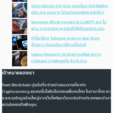
นักขุด Bitcoin สาย Solo เจอบล็อก รับทรัพย์คน
เดียว 6.6 ล้านบาท ไม่สนวิกฤตศรัทธาคริปโทฯ
Bernstein เตือนหากกฎหมาย CLARITY Act ไม่
ผ่าน อาจกดดันราคาคริปโตให้ดิ่งลงอีกระลอก
ทั่วโลกช็อก Telegram หายจาก App Store
ชั่วคราว ก่อนกลับมาใช้งานได้ปกติ
Galaxy Research ประเมินความเสียหายจาก
Coldcard อาจพุ่งสูงถึง $130 ล้าน
เป้าหมายของเรา
Siam Blockchain มุ่งมั่นที่จะช่วยนำเสนอสารเกี่ยวกับ
Cryptocurrency และเทคโนโลยีบล็อกเชนเพื่อคนไทย ในภาษาไทย เรา
รวบรวมข้อมูลส่วนใหญ่จากเว็บไซต์และเว็บบอร์ดต่างประเทศและนำมา
แปลส่งตรงถึงฟีดคุณ