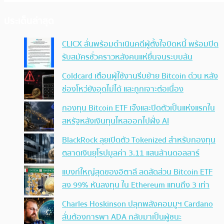
ประเด็นล่าสุด
CLICX ลั่นพร้อมดำเนินคดีผู้ตั้งใจบิดหนี้ พร้อมปิด
รับสมัครชั่วคราวหลังคนแห่ยื่นจนระบบล้น
Coldcard เตือนผู้ใช้งานรีบย้าย Bitcoin ด่วน หลัง
ช่องโหว่ยังอุดไม่ได้ และถูกเจาะต่อเนื่อง
กองทุน Bitcoin ETF เจ๊งและปิดตัวเป็นแห่งแรกใน
สหรัฐหลังเงินทุนไหลออกไปฝั่ง AI
BlackRock ลุยเปิดตัว Tokenized สำหรับกองทุน
ตลาดเงินยุโรปมูลค่า 3.11 แสนล้านดอลลาร์
แบงก์ใหญ่สุดของอิตาลี ลดสัดส่วน Bitcoin ETF
ลง 99% หันลงทุน ใน Ethereum แทนถึง 3 เท่า
Charles Hoskinson ปลุกพลังคอมมูฯ Cardano
ลั่นต้องการพา ADA กลับมาเป็นผู้ชนะ