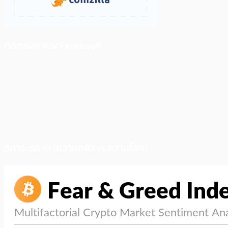
ติดตามเราบน Facebook
สภาวะตลาด (ความกลัว vs ความโลภ)