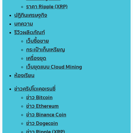
ราคา Ripple (XRP)
ปฏิทินเศรษฐกิจ
บทความ
รีวิวผลิตภัณฑ์
เว็บซื้อขาย
กระเป๋าเก็บเหรียญ
เครื่องขุด
เว็บขุดแบบ Cloud Mining
ห้องเรียน
ข่าวคริปโตเคอเรนซี่
ข่าว Bitcoin
ข่าว Ethereum
ข่าว Binance Coin
ข่าว Dogecoin
ข่าว Ripple (XRP)