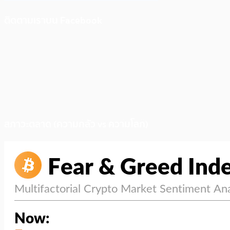
ติดตามเราบน Facebook
สภาวะตลาด (ความกลัว vs ความโลภ)