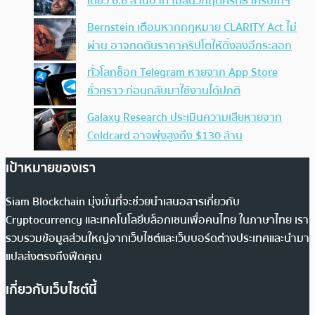
เดียว 6.6 ล้านบาท ไม่สนวิกฤตศรัทธาคริปโทฯ
Bernstein เตือนหากกฎหมาย CLARITY Act ไม่
ผ่าน อาจกดดันราคาคริปโตให้ดิ่งลงอีกระลอก
ทั่วโลกช็อก Telegram หายจาก App Store
ชั่วคราว ก่อนกลับมาใช้งานได้ปกติ
Galaxy Research ประเมินความเสียหายจาก
Coldcard อาจพุ่งสูงถึง $130 ล้าน
เป้าหมายของเรา
Siam Blockchain มุ่งมั่นที่จะช่วยนำเสนอสารเกี่ยวกับ
Cryptocurrency และเทคโนโลยีบล็อกเชนเพื่อคนไทย ในภาษาไทย เรา
รวบรวมข้อมูลส่วนใหญ่จากเว็บไซต์และเว็บบอร์ดต่างประเทศและนำมา
แปลส่งตรงถึงฟีดคุณ
เกี่ยวกับเว็บไซต์นี้