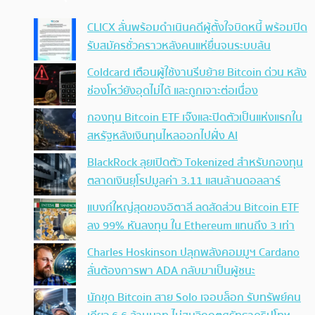
CLICX ลั่นพร้อมดำเนินคดีผู้ตั้งใจบิดหนี้ พร้อมปิด
รับสมัครชั่วคราวหลังคนแห่ยื่นจนระบบล้น
Coldcard เตือนผู้ใช้งานรีบย้าย Bitcoin ด่วน หลัง
ช่องโหว่ยังอุดไม่ได้ และถูกเจาะต่อเนื่อง
กองทุน Bitcoin ETF เจ๊งและปิดตัวเป็นแห่งแรกใน
สหรัฐหลังเงินทุนไหลออกไปฝั่ง AI
BlackRock ลุยเปิดตัว Tokenized สำหรับกองทุน
ตลาดเงินยุโรปมูลค่า 3.11 แสนล้านดอลลาร์
แบงก์ใหญ่สุดของอิตาลี ลดสัดส่วน Bitcoin ETF
ลง 99% หันลงทุน ใน Ethereum แทนถึง 3 เท่า
Charles Hoskinson ปลุกพลังคอมมูฯ Cardano
ลั่นต้องการพา ADA กลับมาเป็นผู้ชนะ
นักขุด Bitcoin สาย Solo เจอบล็อก รับทรัพย์คน