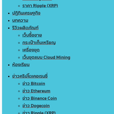
ราคา Ripple (XRP)
ปฏิทินเศรษฐกิจ
บทความ
รีวิวผลิตภัณฑ์
เว็บซื้อขาย
กระเป๋าเก็บเหรียญ
เครื่องขุด
เว็บขุดแบบ Cloud Mining
ห้องเรียน
ข่าวคริปโตเคอเรนซี่
ข่าว Bitcoin
ข่าว Ethereum
ข่าว Binance Coin
ข่าว Dogecoin
ข่าว Ripple (XRP)