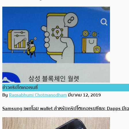
ข่าวคริปโตเคอเรนซี่
By
Raqsabhumi Chotmanodham
มีนาคม 12, 2019
Samsung เผยโฉม wallet สำหรับคริปโตเคอเรนซีและ Dapps มีเฉพ