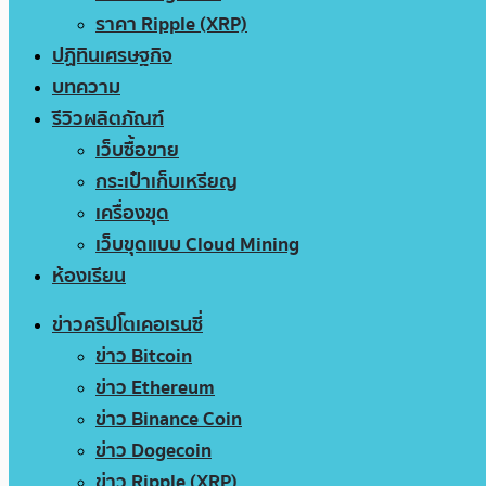
ราคา Ripple (XRP)
ปฏิทินเศรษฐกิจ
บทความ
รีวิวผลิตภัณฑ์
เว็บซื้อขาย
กระเป๋าเก็บเหรียญ
เครื่องขุด
เว็บขุดแบบ Cloud Mining
ห้องเรียน
ข่าวคริปโตเคอเรนซี่
ข่าว Bitcoin
ข่าว Ethereum
ข่าว Binance Coin
ข่าว Dogecoin
ข่าว Ripple (XRP)