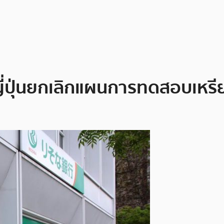
่ปุ่นยกเลิกแผนการทดสอบเหรี