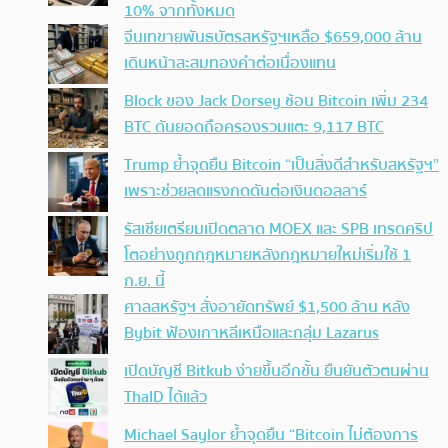
10% จากทั้งหมด
จีนเทขายพันธบัตรสหรัฐฯเหลือ $659,000 ล้าน
เดินหน้าสะสมทองคำต่อเนื่องแทน
Block ของ Jack Dorsey ช้อน Bitcoin เพิ่ม 234
BTC ดันยอดถือครองรวมแตะ 9,117 BTC
Trump ย้ำจุดยืน Bitcoin “เป็นสิ่งดีสำหรับสหรัฐฯ”
เพราะช่วยลดแรงกดดันต่อเงินดอลลาร์
รัสเซียเตรียมเปิดตลาด MOEX และ SPB เทรดคริป
โตอย่างถูกกฎหมายหลังกฎหมายใหม่เริ่มใช้ 1
ก.ย. นี้
ศาลสหรัฐฯ สั่งอายัดทรัพย์ $1,500 ล้าน หลัง
Bybit ฟ้องเกาหลีเหนือและกลุ่ม Lazarus
เปิดบัญชี Bitkub ง่ายขึ้นอีกขั้น ยืนยันตัวตนผ่าน
ThaID ได้แล้ว
Michael Saylor ย้ำจุดยืน “Bitcoin ไม่ต้องการ