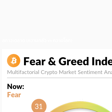
สภาวะตลาด (ความกลัว vs ความโลภ)