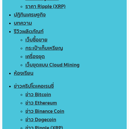
ราคา Ripple (XRP)
ปฏิทินเศรษฐกิจ
บทความ
รีวิวผลิตภัณฑ์
เว็บซื้อขาย
กระเป๋าเก็บเหรียญ
เครื่องขุด
เว็บขุดแบบ Cloud Mining
ห้องเรียน
ข่าวคริปโตเคอเรนซี่
ข่าว Bitcoin
ข่าว Ethereum
ข่าว Binance Coin
ข่าว Dogecoin
ข่าว Ripple (XRP)