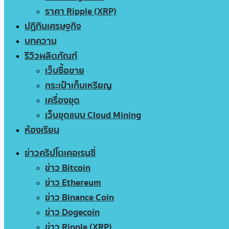
ราคา Ripple (XRP)
ปฏิทินเศรษฐกิจ
บทความ
รีวิวผลิตภัณฑ์
เว็บซื้อขาย
กระเป๋าเก็บเหรียญ
เครื่องขุด
เว็บขุดแบบ Cloud Mining
ห้องเรียน
ข่าวคริปโตเคอเรนซี่
ข่าว Bitcoin
ข่าว Ethereum
ข่าว Binance Coin
ข่าว Dogecoin
ข่าว Ripple (XRP)