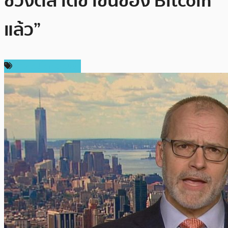
ช่วงตลาดขาขึ้นของ Bitcoin
แล้ว”
ข่าวคริปโตเคอเรนซี่