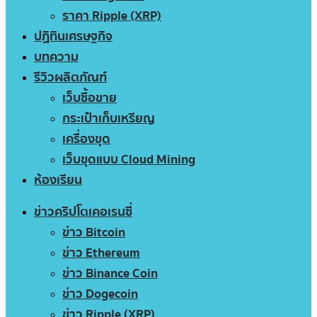
ราคา Ripple (XRP)
ปฏิทินเศรษฐกิจ
บทความ
รีวิวผลิตภัณฑ์
เว็บซื้อขาย
กระเป๋าเก็บเหรียญ
เครื่องขุด
เว็บขุดแบบ Cloud Mining
ห้องเรียน
ข่าวคริปโตเคอเรนซี่
ข่าว Bitcoin
ข่าว Ethereum
ข่าว Binance Coin
ข่าว Dogecoin
ข่าว Ripple (XRP)