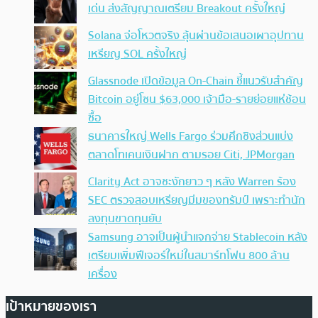
เด่น ส่งสัญญาณเตรียม Breakout ครั้งใหญ่
Solana จ่อโหวตจริง ลุ้นผ่านข้อเสนอเผาอุปทาน
เหรียญ SOL ครั้งใหญ่
Glassnode เปิดข้อมูล On-Chain ชี้แนวรับสำคัญ
Bitcoin อยู่โซน $63,000 เจ้ามือ-รายย่อยแห่ช้อน
ซื้อ
ธนาคารใหญ่ Wells Fargo ร่วมศึกชิงส่วนแบ่ง
ตลาดโทเคนเงินฝาก ตามรอย Citi, JPMorgan
Clarity Act อาจชะงักยาว ๆ หลัง Warren ร้อง
SEC ตรวจสอบเหรียญมีมของทรัมป์ เพราะทำนัก
ลงทุนขาดทุนยับ
Samsung อาจเป็นผู้นำแจกจ่าย Stablecoin หลัง
เตรียมเพิ่มฟีเจอร์ใหม่ในสมาร์ทโฟน 800 ล้าน
เครื่อง
เป้าหมายของเรา