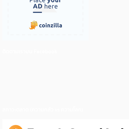
ติดตามเราบน Facebook
สภาวะตลาด (ความกลัว vs ความโลภ)