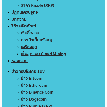
ราคา Ripple (XRP)
ปฏิทินเศรษฐกิจ
บทความ
รีวิวผลิตภัณฑ์
เว็บซื้อขาย
กระเป๋าเก็บเหรียญ
เครื่องขุด
เว็บขุดแบบ Cloud Mining
ห้องเรียน
ข่าวคริปโตเคอเรนซี่
ข่าว Bitcoin
ข่าว Ethereum
ข่าว Binance Coin
ข่าว Dogecoin
ข่าว Ripple (XRP)