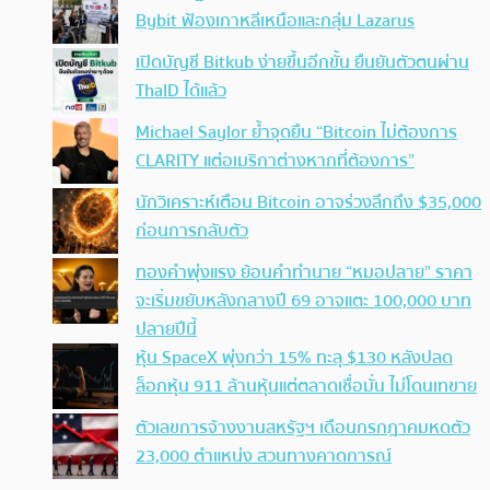
Bybit ฟ้องเกาหลีเหนือและกลุ่ม Lazarus
เปิดบัญชี Bitkub ง่ายขึ้นอีกขั้น ยืนยันตัวตนผ่าน
ThaID ได้แล้ว
Michael Saylor ย้ำจุดยืน “Bitcoin ไม่ต้องการ
CLARITY แต่อเมริกาต่างหากที่ต้องการ”
นักวิเคราะห์เตือน Bitcoin อาจร่วงลึกถึง $35,000
ก่อนการกลับตัว
ทองคำพุ่งแรง ย้อนคำทำนาย “หมอปลาย” ราคา
จะเริ่มขยับหลังกลางปี 69 อาจแตะ 100,000 บาท
ปลายปีนี้
หุ้น SpaceX พุ่งกว่า 15% ทะลุ $130 หลังปลด
ล็อกหุ้น 911 ล้านหุ้นแต่ตลาดเชื่อมั่น ไม่โดนเทขาย
ตัวเลขการจ้างงานสหรัฐฯ เดือนกรกฎาคมหดตัว
23,000 ตำแหน่ง สวนทางคาดการณ์