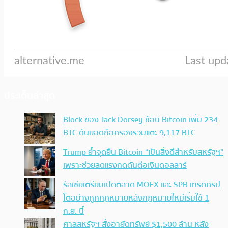
ประเด็นล่าสุด
Block ของ Jack Dorsey ช้อน Bitcoin เพิ่ม 234
BTC ดันยอดถือครองรวมแตะ 9,117 BTC
Trump ย้ำจุดยืน Bitcoin “เป็นสิ่งดีสำหรับสหรัฐฯ”
เพราะช่วยลดแรงกดดันต่อเงินดอลลาร์
รัสเซียเตรียมเปิดตลาด MOEX และ SPB เทรดคริป
โตอย่างถูกกฎหมายหลังกฎหมายใหม่เริ่มใช้ 1
ก.ย. นี้
ศาลสหรัฐฯ สั่งอายัดทรัพย์ $1,500 ล้าน หลัง