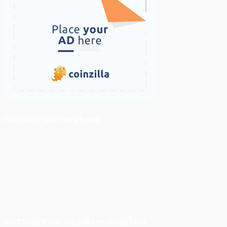
ติดตามเราบน Facebook
สภาวะตลาด (ความกลัว vs ความโลภ)