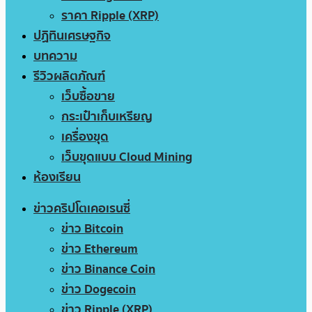
ราคา Ripple (XRP)
ปฏิทินเศรษฐกิจ
บทความ
รีวิวผลิตภัณฑ์
เว็บซื้อขาย
กระเป๋าเก็บเหรียญ
เครื่องขุด
เว็บขุดแบบ Cloud Mining
ห้องเรียน
ข่าวคริปโตเคอเรนซี่
ข่าว Bitcoin
ข่าว Ethereum
ข่าว Binance Coin
ข่าว Dogecoin
ข่าว Ripple (XRP)