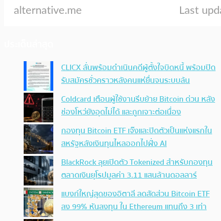
ประเด็นล่าสุด
CLICX ลั่นพร้อมดำเนินคดีผู้ตั้งใจบิดหนี้ พร้อมปิด
รับสมัครชั่วคราวหลังคนแห่ยื่นจนระบบล้น
Coldcard เตือนผู้ใช้งานรีบย้าย Bitcoin ด่วน หลัง
ช่องโหว่ยังอุดไม่ได้ และถูกเจาะต่อเนื่อง
กองทุน Bitcoin ETF เจ๊งและปิดตัวเป็นแห่งแรกใน
สหรัฐหลังเงินทุนไหลออกไปฝั่ง AI
BlackRock ลุยเปิดตัว Tokenized สำหรับกองทุน
ตลาดเงินยุโรปมูลค่า 3.11 แสนล้านดอลลาร์
แบงก์ใหญ่สุดของอิตาลี ลดสัดส่วน Bitcoin ETF
ลง 99% หันลงทุน ใน Ethereum แทนถึง 3 เท่า