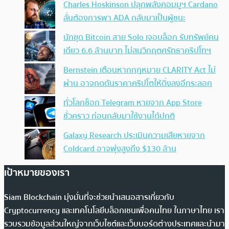
Charles Hoskinson ปลุกพลังคอมมูฯ Cardano
ลั่นต้องการพา ADA กลับมาเป็นผู้ชนะ
นักขุด Bitcoin สาย Solo เจอบล็อก รับทรัพย์คน
เดียว 6.6 ล้านบาท ไม่สนวิกฤตศรัทธาคริปโทฯ
Bernstein เตือนหากกฎหมาย CLARITY Act ไม่
ผ่าน อาจกดดันราคาคริปโตให้ดิ่งลงอีกระลอก
ทั่วโลกช็อก Telegram หายจาก App Store
ชั่วคราว ก่อนกลับมาใช้งานได้ปกติ
Galaxy Research ประเมินความเสียหายจาก
Coldcard อาจพุ่งสูงถึง $130 ล้าน
เป้าหมายของเรา
Siam Blockchain มุ่งมั่นที่จะช่วยนำเสนอสารเกี่ยวกับ
Cryptocurrency และเทคโนโลยีบล็อกเชนเพื่อคนไทย ในภาษาไทย เรา
รวบรวมข้อมูลส่วนใหญ่จากเว็บไซต์และเว็บบอร์ดต่างประเทศและนำมา