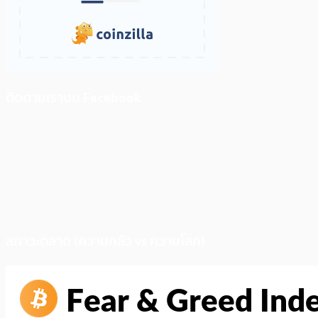
ติดตามเราบน Facebook
สภาวะตลาด (ความกลัว vs ความโลภ)