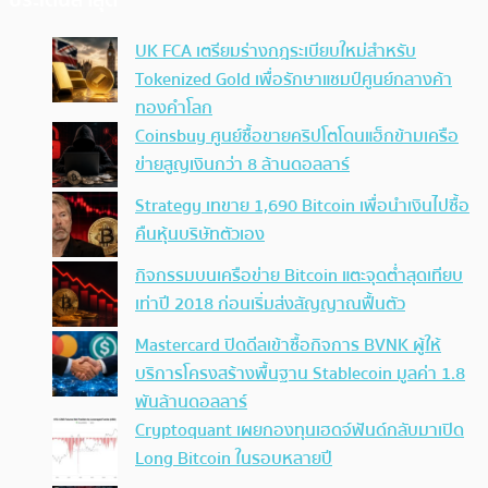
UK FCA เตรียมร่างกฎระเบียบใหม่สำหรับ
Tokenized Gold เพื่อรักษาแชมป์ศูนย์กลางค้า
ทองคำโลก
Coinsbuy ศูนย์ซื้อขายคริปโตโดนแฮ็กข้ามเครือ
ข่ายสูญเงินกว่า 8 ล้านดอลลาร์
Strategy เทขาย 1,690 Bitcoin เพื่อนำเงินไปซื้อ
คืนหุ้นบริษัทตัวเอง
กิจกรรมบนเครือข่าย Bitcoin แตะจุดต่ำสุดเทียบ
เท่าปี 2018 ก่อนเริ่มส่งสัญญาณฟื้นตัว
Mastercard ปิดดีลเข้าซื้อกิจการ BVNK ผู้ให้
บริการโครงสร้างพื้นฐาน Stablecoin มูลค่า 1.8
พันล้านดอลลาร์
Cryptoquant เผยกองทุนเฮดจ์ฟันด์กลับมาเปิด
Long Bitcoin ในรอบหลายปี