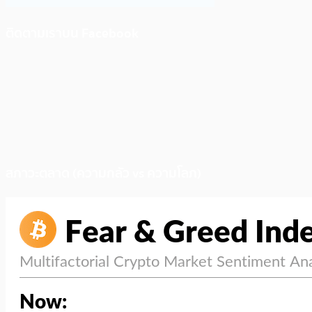
ติดตามเราบน Facebook
สภาวะตลาด (ความกลัว vs ความโลภ)