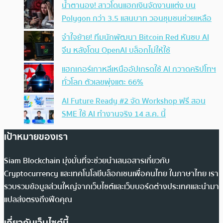
น้ำตานอง! สาวโดนแฮกเงินจัดงานแต่ง บน
Polygon กว่า 3.5 แสนบาท วอนชุมชนช่วยเหลือ
จำใจย้าย! ทีมนักพัฒนา Bitcoin Red หันซบ AI
จีน หลังโดน OpenAI บล็อกไม่ให้ใช้
แฮกเกอร์เกาหลีเหนืออัปเกรดใช้ AI กวาดคริปโทฯ
ทั่วโลก ตัวเลขพุ่งแตะ 66%
AI Future Ready #2 จัด Workshop ฟรี สอน
SME ใช้ AI ทำงานจริง 14 ส.ค. นี้
เป้าหมายของเรา
Siam Blockchain มุ่งมั่นที่จะช่วยนำเสนอสารเกี่ยวกับ
Cryptocurrency และเทคโนโลยีบล็อกเชนเพื่อคนไทย ในภาษาไทย เรา
รวบรวมข้อมูลส่วนใหญ่จากเว็บไซต์และเว็บบอร์ดต่างประเทศและนำมา
แปลส่งตรงถึงฟีดคุณ
เกี่ยวกับเว็บไซต์นี้