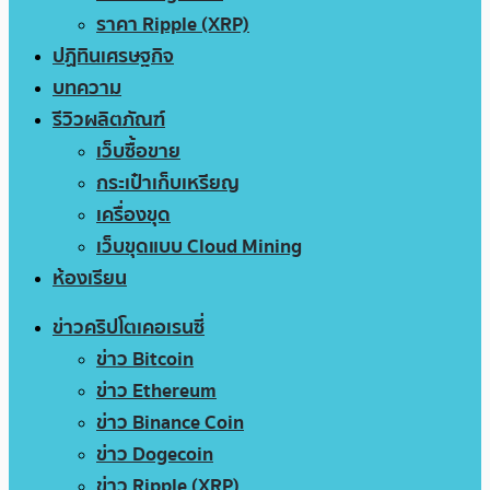
ราคา Ripple (XRP)
ปฏิทินเศรษฐกิจ
บทความ
รีวิวผลิตภัณฑ์
เว็บซื้อขาย
กระเป๋าเก็บเหรียญ
เครื่องขุด
เว็บขุดแบบ Cloud Mining
ห้องเรียน
ข่าวคริปโตเคอเรนซี่
ข่าว Bitcoin
ข่าว Ethereum
ข่าว Binance Coin
ข่าว Dogecoin
ข่าว Ripple (XRP)