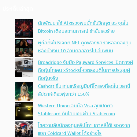
ประเด็นล่าสุด
นักพัฒนาใช้ AI ตรวจพบบั๊กขั้นวิกฤต 85 จุดใน
Bitcoin เตือนสถานการณ์เข้าขั้นเลวร้าย
ผู้ก่อตั้งโปรเจกต์ NFT ถูกฟ้องข้อหาหลอกลงทุน
หลังนำเงิน 10 ล้านดอลลาร์ไปเล่นพนัน
Broadridge จับมือ Payward Services เปิดทางผู้
ถือหุ้นโทเคน xStocksโหวตลงมติในการประชุมผู้
ถือหุ้นจริง
Cashcat ขึ้นแท่นเหรียญมีมที่โตแรงที่สุดในเวลานี้
สัปดาห์เดียวพุ่งกว่า 150%
Western Union จับมือ Visa ลุยเปิดตัว
Stablecard ดันโอนเงินผ่าน Stablecoin
ไขความลับนักลงทุนคริปโทฯ เกาหลีใต้! รอดจาก
แฮก Coldcard Wallet ได้อย่างไร