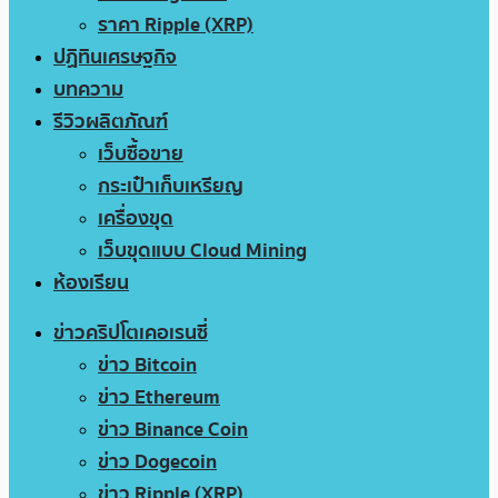
ราคา Ripple (XRP)
ปฏิทินเศรษฐกิจ
บทความ
รีวิวผลิตภัณฑ์
เว็บซื้อขาย
กระเป๋าเก็บเหรียญ
เครื่องขุด
เว็บขุดแบบ Cloud Mining
ห้องเรียน
ข่าวคริปโตเคอเรนซี่
ข่าว Bitcoin
ข่าว Ethereum
ข่าว Binance Coin
ข่าว Dogecoin
ข่าว Ripple (XRP)