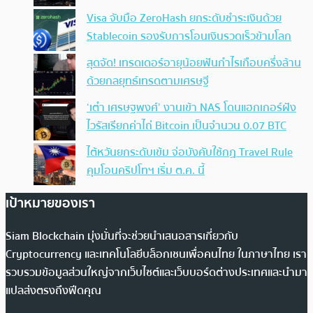
Visa จับมือ ZeroHash ยกระดับชำระเงินด้วย
Stablecoin รองรับการโอนเงินรวดเร็วข้ามโลก
สุดจัด! เทรดเดอร์อายุน้อยฟันกำไรเกือบครึ่งล้าน
ด้วยกลยุทธ์เทรดตามเศรษฐี
‘เต๋า เศรษฐพงศ์’ งานเข้า NAS โดนแฮกเกอร์ฝัง
ไวรัสเรียกค่าไถ่ Bitcoin เป็นจำนวน 0.07 BTC
ไต้หวันยกระดับเข้ม จ่อบังคับใช้กฏ Travel Rule
คุมโอนคริปโทฯ เริ่ม ต.ค. นี้
เป้าหมายของเรา
Siam Blockchain มุ่งมั่นที่จะช่วยนำเสนอสารเกี่ยวกับ
Cryptocurrency และเทคโนโลยีบล็อกเชนเพื่อคนไทย ในภาษาไทย เรา
รวบรวมข้อมูลส่วนใหญ่จากเว็บไซต์และเว็บบอร์ดต่างประเทศและนำมา
แปลส่งตรงถึงฟีดคุณ