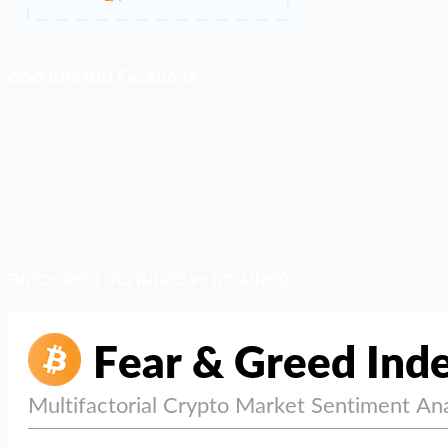
ติดตามเราบน Facebook
สภาวะตลาด (ความกลัว vs ความโลภ)