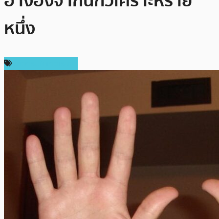
อ้างอิงจากนักวิเคราะห์ราย
หนึ่ง
ข่าวคริปโตเคอเรนซี่