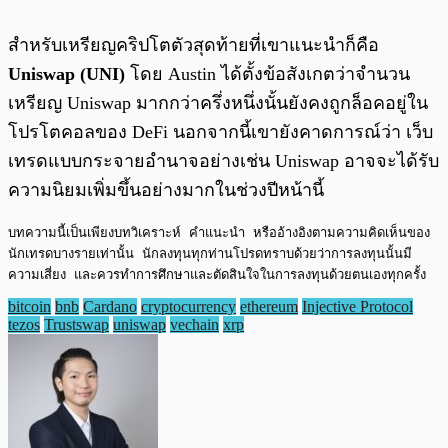
สำหรับเหรียญคริปโตตัวสุดท้ายที่เขาแนะนำก็คือ
Uniswap (UNI)
โดย Austin ได้ตั้งข้อสังเกตว่าจำนวน
เหรียญ Uniswap มากกว่าครึ่งหนึ่งนั้นยังคงถูกล็อคอยู่ใน
โปรโตคอลของ DeFi นอกจากนี้เขายังคาดการณ์ว่า เว็บ
เทรดแบบกระจายอำนาจอย่างเช่น Uniswap อาจจะได้รับ
ความนิยมเพิ่มขึ้นอย่างมากในช่วงปีหน้านี้
บทความนี้เป็นเพียงบทวิเคราะห์ คำแนะนำ หรืออ้างอิงตามความคิดเห็นของ
นักเทรดบางรายเท่านั้น นักลงทุนทุกท่านโปรดทราบด้วยว่าการลงทุนนั้นมี
ความเสี่ยง และควรทำการศึกษาและตัดสินใจในการลงทุนด้วยตนเองทุกครั้ง
bitcoin
bnb
Cardano
cryptocurrency
ethereum
Injective Protocol
tezos
Trustswap
uniswap
vechain
xrp