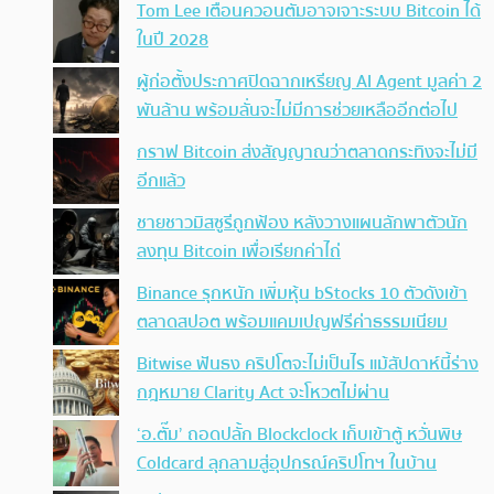
Tom Lee เตือนควอนตัมอาจเจาะระบบ Bitcoin ได้
ในปี 2028
ผู้ก่อตั้งประกาศปิดฉากเหรียญ AI Agent มูลค่า 2
พันล้าน พร้อมลั่นจะไม่มีการช่วยเหลืออีกต่อไป
กราฟ Bitcoin ส่งสัญญาณว่าตลาดกระทิงจะไม่มี
อีกแล้ว
ชายชาวมิสซูรีถูกฟ้อง หลังวางแผนลักพาตัวนัก
ลงทุน Bitcoin เพื่อเรียกค่าไถ่
Binance รุกหนัก เพิ่มหุ้น bStocks 10 ตัวดังเข้า
ตลาดสปอต พร้อมแคมเปญฟรีค่าธรรมเนียม
Bitwise ฟันธง คริปโตจะไม่เป็นไร แม้สัปดาห์นี้ร่าง
กฎหมาย Clarity Act จะโหวตไม่ผ่าน
‘อ.ตั๊ม’ ถอดปลั้ก Blockclock เก็บเข้าตู้ หวั่นพิษ
Coldcard ลุกลามสู่อุปกรณ์คริปโทฯ ในบ้าน