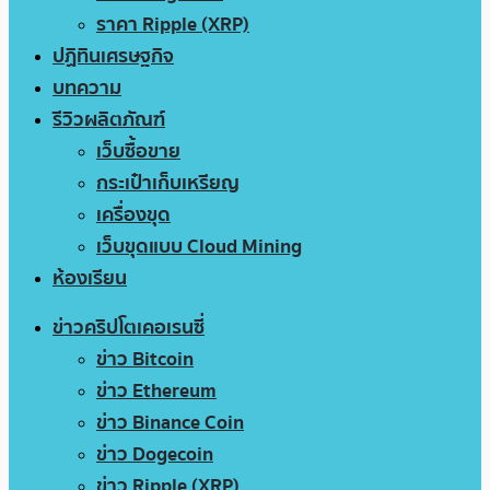
ราคา Ripple (XRP)
ปฏิทินเศรษฐกิจ
บทความ
รีวิวผลิตภัณฑ์
เว็บซื้อขาย
กระเป๋าเก็บเหรียญ
เครื่องขุด
เว็บขุดแบบ Cloud Mining
ห้องเรียน
ข่าวคริปโตเคอเรนซี่
ข่าว Bitcoin
ข่าว Ethereum
ข่าว Binance Coin
ข่าว Dogecoin
ข่าว Ripple (XRP)