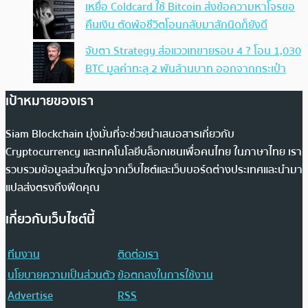
เหยื่อ Coldcard ใช้ Bitcoin ส่งข้อความหาโจรขอ
คืนเงิน ตัดพ้อชีวิตโอนกลับมาสักนิดก็ยังดี
จับตา Strategy ส่อแววเทขายรอบ 4 ? โอน 1,030
BTC มูลค่าทะลุ 2 พันล้านบาท ออกจากกระเป๋า
เป้าหมายของเรา
Siam Blockchain มุ่งมั่นที่จะช่วยนำเสนอสารเกี่ยวกับ
Cryptocurrency และเทคโนโลยีบล็อกเชนเพื่อคนไทย ในภาษาไทย เรา
รวบรวมข้อมูลส่วนใหญ่จากเว็บไซต์และเว็บบอร์ดต่างประเทศและนำมา
แปลส่งตรงถึงฟีดคุณ
เกี่ยวกับเว็บไซต์นี้
ทีมงาน
ติดต่อเรา
นโยบายความเป็นส่วนตัว
ข้อตกลงในการใช้งาน
Advertise
RSS