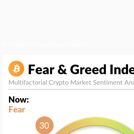
สภาวะตลาด (ความกลัว vs ความโลภ)