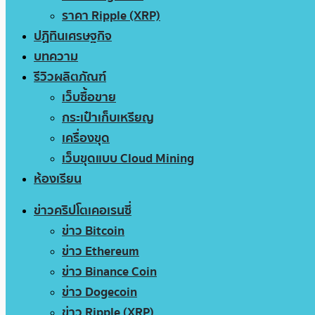
ราคา Ripple (XRP)
ปฏิทินเศรษฐกิจ
บทความ
รีวิวผลิตภัณฑ์
เว็บซื้อขาย
กระเป๋าเก็บเหรียญ
เครื่องขุด
เว็บขุดแบบ Cloud Mining
ห้องเรียน
ข่าวคริปโตเคอเรนซี่
ข่าว Bitcoin
ข่าว Ethereum
ข่าว Binance Coin
ข่าว Dogecoin
ข่าว Ripple (XRP)