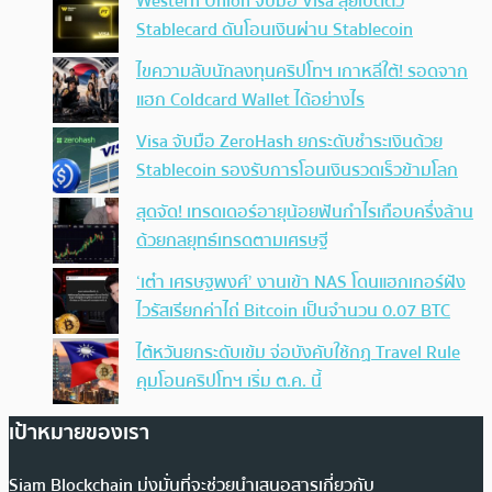
Western Union จับมือ Visa ลุยเปิดตัว
Stablecard ดันโอนเงินผ่าน Stablecoin
ไขความลับนักลงทุนคริปโทฯ เกาหลีใต้! รอดจาก
แฮก Coldcard Wallet ได้อย่างไร
Visa จับมือ ZeroHash ยกระดับชำระเงินด้วย
Stablecoin รองรับการโอนเงินรวดเร็วข้ามโลก
สุดจัด! เทรดเดอร์อายุน้อยฟันกำไรเกือบครึ่งล้าน
ด้วยกลยุทธ์เทรดตามเศรษฐี
‘เต๋า เศรษฐพงศ์’ งานเข้า NAS โดนแฮกเกอร์ฝัง
ไวรัสเรียกค่าไถ่ Bitcoin เป็นจำนวน 0.07 BTC
ไต้หวันยกระดับเข้ม จ่อบังคับใช้กฏ Travel Rule
คุมโอนคริปโทฯ เริ่ม ต.ค. นี้
เป้าหมายของเรา
Siam Blockchain มุ่งมั่นที่จะช่วยนำเสนอสารเกี่ยวกับ