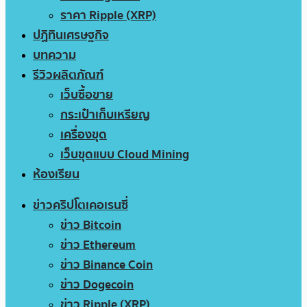
ราคา Ripple (XRP)
ปฏิทินเศรษฐกิจ
บทความ
รีวิวผลิตภัณฑ์
เว็บซื้อขาย
กระเป๋าเก็บเหรียญ
เครื่องขุด
เว็บขุดแบบ Cloud Mining
ห้องเรียน
ข่าวคริปโตเคอเรนซี่
ข่าว Bitcoin
ข่าว Ethereum
ข่าว Binance Coin
ข่าว Dogecoin
ข่าว Ripple (XRP)