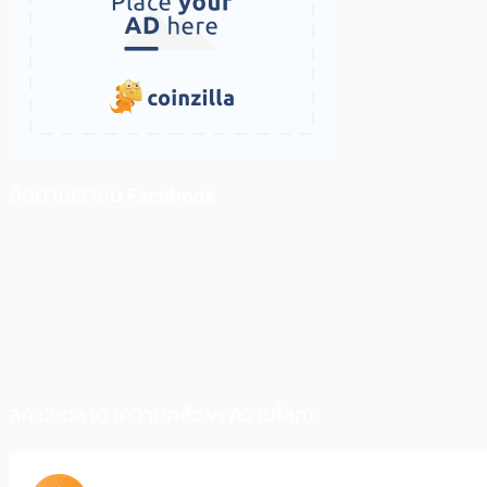
ติดตามเราบน Facebook
สภาวะตลาด (ความกลัว vs ความโลภ)