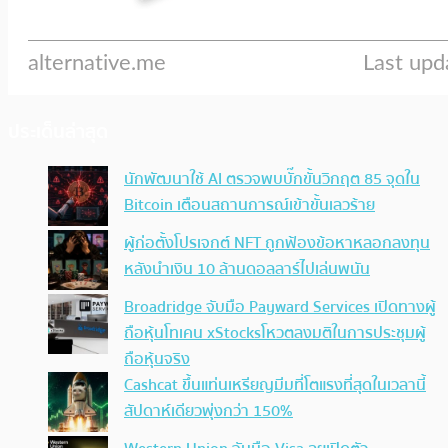
ประเด็นล่าสุด
นักพัฒนาใช้ AI ตรวจพบบั๊กขั้นวิกฤต 85 จุดใน
Bitcoin เตือนสถานการณ์เข้าขั้นเลวร้าย
ผู้ก่อตั้งโปรเจกต์ NFT ถูกฟ้องข้อหาหลอกลงทุน
หลังนำเงิน 10 ล้านดอลลาร์ไปเล่นพนัน
Broadridge จับมือ Payward Services เปิดทางผู้
ถือหุ้นโทเคน xStocksโหวตลงมติในการประชุมผู้
ถือหุ้นจริง
Cashcat ขึ้นแท่นเหรียญมีมที่โตแรงที่สุดในเวลานี้
สัปดาห์เดียวพุ่งกว่า 150%