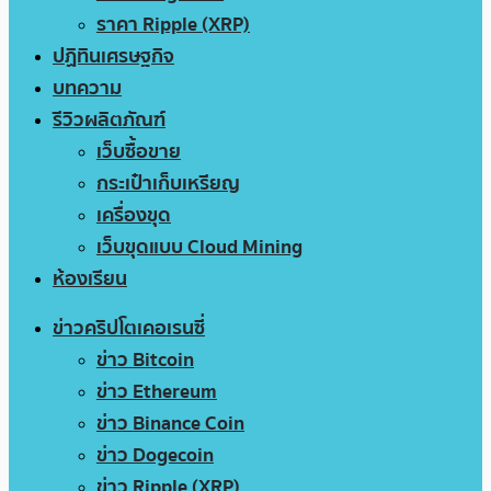
ราคา Ripple (XRP)
ปฏิทินเศรษฐกิจ
บทความ
รีวิวผลิตภัณฑ์
เว็บซื้อขาย
กระเป๋าเก็บเหรียญ
เครื่องขุด
เว็บขุดแบบ Cloud Mining
ห้องเรียน
ข่าวคริปโตเคอเรนซี่
ข่าว Bitcoin
ข่าว Ethereum
ข่าว Binance Coin
ข่าว Dogecoin
ข่าว Ripple (XRP)