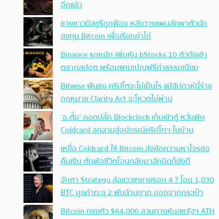
อีกแล้ว
ชายชาวมิสซูรีถูกฟ้อง หลังวางแผนลักพาตัวนัก
ลงทุน Bitcoin เพื่อเรียกค่าไถ่
Binance รุกหนัก เพิ่มหุ้น bStocks 10 ตัวดังเข้า
ตลาดสปอต พร้อมแคมเปญฟรีค่าธรรมเนียม
Bitwise ฟันธง คริปโตจะไม่เป็นไร แม้สัปดาห์นี้ร่าง
กฎหมาย Clarity Act จะโหวตไม่ผ่าน
‘อ.ตั๊ม’ ถอดปลั้ก Blockclock เก็บเข้าตู้ หวั่นพิษ
Coldcard ลุกลามสู่อุปกรณ์คริปโทฯ ในบ้าน
เหยื่อ Coldcard ใช้ Bitcoin ส่งข้อความหาโจรขอ
คืนเงิน ตัดพ้อชีวิตโอนกลับมาสักนิดก็ยังดี
จับตา Strategy ส่อแววเทขายรอบ 4 ? โอน 1,030
BTC มูลค่าทะลุ 2 พันล้านบาท ออกจากกระเป๋า
Bitcoin ทรงตัว $64,000 สวนทางหุ้นสหรัฐฯ ATH