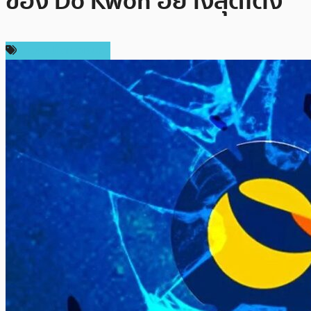
ของ Do Kwon อย่างสุดโต่ง
ข่าวคริปโตเคอเรนซี่