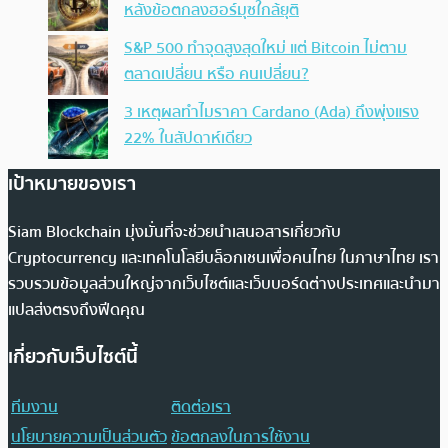
หลังข้อตกลงฮอร์มุซใกล้ยุติ
S&P 500 ทำจุดสูงสุดใหม่ แต่ Bitcoin ไม่ตาม
ตลาดเปลี่ยน หรือ คนเปลี่ยน?
3 เหตุผลทำไมราคา Cardano (Ada) ถึงพุ่งแรง
22% ในสัปดาห์เดียว
เป้าหมายของเรา
Siam Blockchain มุ่งมั่นที่จะช่วยนำเสนอสารเกี่ยวกับ
Cryptocurrency และเทคโนโลยีบล็อกเชนเพื่อคนไทย ในภาษาไทย เรา
รวบรวมข้อมูลส่วนใหญ่จากเว็บไซต์และเว็บบอร์ดต่างประเทศและนำมา
แปลส่งตรงถึงฟีดคุณ
เกี่ยวกับเว็บไซต์นี้
ทีมงาน
ติดต่อเรา
นโยบายความเป็นส่วนตัว
ข้อตกลงในการใช้งาน