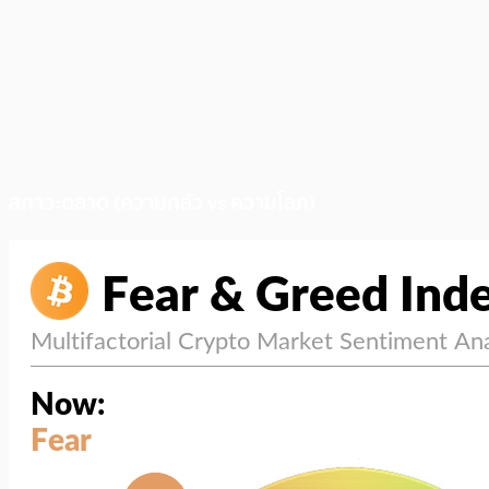
สภาวะตลาด (ความกลัว vs ความโลภ)