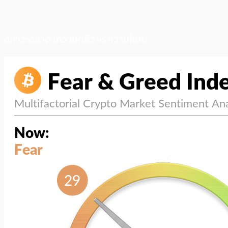
สภาวะตลาด (ความกลัว vs ความโลภ)