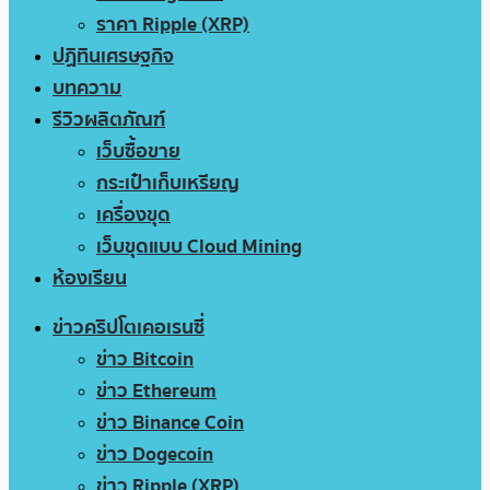
ราคา Ripple (XRP)
ปฏิทินเศรษฐกิจ
บทความ
รีวิวผลิตภัณฑ์
เว็บซื้อขาย
กระเป๋าเก็บเหรียญ
เครื่องขุด
เว็บขุดแบบ Cloud Mining
ห้องเรียน
ข่าวคริปโตเคอเรนซี่
ข่าว Bitcoin
ข่าว Ethereum
ข่าว Binance Coin
ข่าว Dogecoin
ข่าว Ripple (XRP)