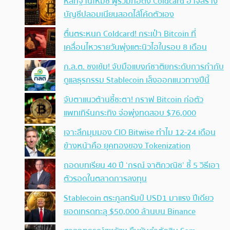
หลักฐานใหม่ชี้ ผู้ร่วมก่อตั้ง Coldcard อาจสร้าง
บัญชีปลอมเนียนสอดไส้โค้ดตัวเอง
ตื่นตระหนก Coldcard! กระเป๋า Bitcoin ที่
เคลื่อนไหวรายวันพุ่งแตะนิวไฮในรอบ 8 เดือน
ก.ล.ต. ชงเข้ม! จับมือแบงก์ชาติยกระดับการกำกับ
ดูแลธุรกรรม Stablecoin เล็งออกแนวทางปีนี้
จับตาแนวต้านชี้ชะตา! กราฟ Bitcoin ก่อตัว
แพทเทิร์นกระทิง จ่อพุ่งทดสอบ $76,000
เจาะลึกมุมมอง CIO Bitwise ทำไม 12-24 เดือน
ข้างหน้าคือ ยุคทองของ Tokenization
ถอดบทเรียน 40 ปี ‘กรณ์ จาติกวณิช’ ชี้ 5 วิธีเอา
ตัวรอดในตลาดการลงทุน
Stablecoin ตระกูลทรัมป์ USD1 มาแรง ปีเดียว
ยอดเทรดทะลุ $50,000 ล้านบน Binance