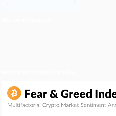
ติดตามเราบน Facebook
สภาวะตลาด (ความกลัว vs ความโลภ)