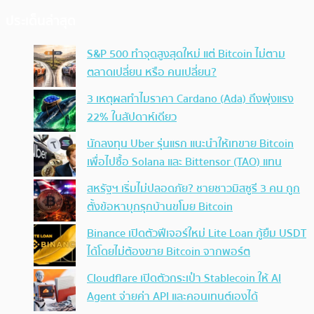
ประเด็นล่าสุด
S&P 500 ทำจุดสูงสุดใหม่ แต่ Bitcoin ไม่ตาม
ตลาดเปลี่ยน หรือ คนเปลี่ยน?
3 เหตุผลทำไมราคา Cardano (Ada) ถึงพุ่งแรง
22% ในสัปดาห์เดียว
นักลงทุน Uber รุ่นแรก แนะนำให้เทขาย Bitcoin
เพื่อไปซื้อ Solana และ Bittensor (TAO) แทน
สหรัฐฯ เริ่มไม่ปลอดภัย? ชายชาวมิสซูรี 3 คน ถูก
ตั้งข้อหาบุกรุกบ้านขโมย Bitcoin
Binance เปิดตัวฟีเจอร์ใหม่ Lite Loan กู้ยืม USDT
ได้โดยไม่ต้องขาย Bitcoin จากพอร์ต
Cloudflare เปิดตัวกระเป๋า Stablecoin ให้ AI
Agent จ่ายค่า API และคอนเทนต์เองได้