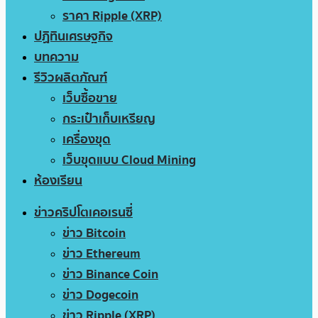
ราคา Ripple (XRP)
ปฏิทินเศรษฐกิจ
บทความ
รีวิวผลิตภัณฑ์
เว็บซื้อขาย
กระเป๋าเก็บเหรียญ
เครื่องขุด
เว็บขุดแบบ Cloud Mining
ห้องเรียน
ข่าวคริปโตเคอเรนซี่
ข่าว Bitcoin
ข่าว Ethereum
ข่าว Binance Coin
ข่าว Dogecoin
ข่าว Ripple (XRP)