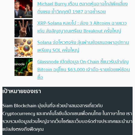
Michael Burry เตือน ตลาดหุ้นอาจใกล้พีคเสี่ยง
ดิ่งแรง ย้ำวิกฤตปี 1987 อาจซ้ำรอย
XRP-Solana หลบไป : ส่อง 3 Altcoins ฉายแวว
เด่น ส่งสัญญาณเตรียม Breakout ครั้งใหญ่
Solana จ่อโหวตจริง ลุ้นผ่านข้อเสนอเผาอุปทาน
เหรียญ SOL ครั้งใหญ่
Glassnode เปิดข้อมูล On-Chain ชี้แนวรับสำคัญ
Bitcoin อยู่โซน $63,000 เจ้ามือ-รายย่อยแห่ช้อน
ซื้อ
เป้าหมายของเรา
Siam Blockchain มุ่งมั่นที่จะช่วยนำเสนอสารเกี่ยวกับ
Cryptocurrency และเทคโนโลยีบล็อกเชนเพื่อคนไทย ในภาษาไทย เรา
รวบรวมข้อมูลส่วนใหญ่จากเว็บไซต์และเว็บบอร์ดต่างประเทศและนำมา
แปลส่งตรงถึงฟีดคุณ