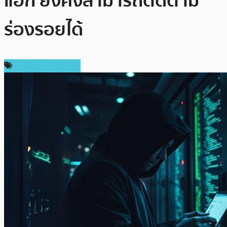
แฮ็ก ยังคงสามารถติดตาม
ร่องรอยได้
ข่าวคริปโตเคอเรนซี่