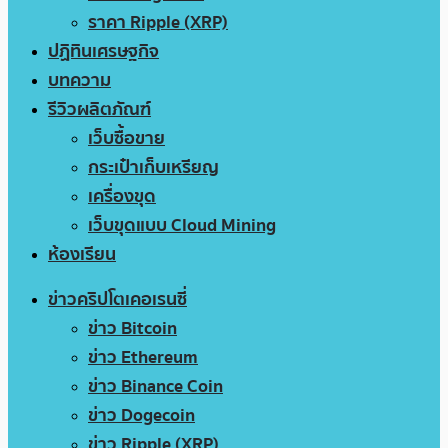
ราคา Ripple (XRP)
ปฏิทินเศรษฐกิจ
บทความ
รีวิวผลิตภัณฑ์
เว็บซื้อขาย
กระเป๋าเก็บเหรียญ
เครื่องขุด
เว็บขุดแบบ Cloud Mining
ห้องเรียน
ข่าวคริปโตเคอเรนซี่
ข่าว Bitcoin
ข่าว Ethereum
ข่าว Binance Coin
ข่าว Dogecoin
ข่าว Ripple (XRP)