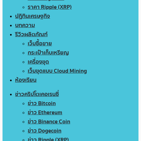
ราคา Ripple (XRP)
ปฏิทินเศรษฐกิจ
บทความ
รีวิวผลิตภัณฑ์
เว็บซื้อขาย
กระเป๋าเก็บเหรียญ
เครื่องขุด
เว็บขุดแบบ Cloud Mining
ห้องเรียน
ข่าวคริปโตเคอเรนซี่
ข่าว Bitcoin
ข่าว Ethereum
ข่าว Binance Coin
ข่าว Dogecoin
ข่าว Ripple (XRP)