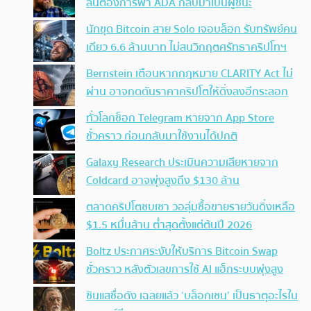
ลั่นต้องการพา ADA กลับมาเป็นผู้ชนะ
นักขุด Bitcoin สาย Solo เจอบล็อก รับทรัพย์คน
เดียว 6.6 ล้านบาท ไม่สนวิกฤตศรัทธาคริปโทฯ
Bernstein เตือนหากกฎหมาย CLARITY Act ไม่
ผ่าน อาจกดดันราคาคริปโตให้ดิ่งลงอีกระลอก
ทั่วโลกช็อก Telegram หายจาก App Store
ชั่วคราว ก่อนกลับมาใช้งานได้ปกติ
Galaxy Research ประเมินความเสียหายจาก
Coldcard อาจพุ่งสูงถึง $130 ล้าน
ตลาดคริปโตซบเซา วอลุ่มซื้อขายรายวันดิ่งเหลือ
$1.5 หมื่นล้าน ต่ำสุดตั้งแต่ต้นปี 2026
Boltz ประกาศระงับให้บริการ Bitcoin Swap
ชั่วคราว หลังตัวเลขการใช้ AI แฮ็กระบบพุ่งสูง
ซินแสชื่อดัง เฉลยแล้ว ‘บล็อกเชน’ เป็นธาตุอะไรใน