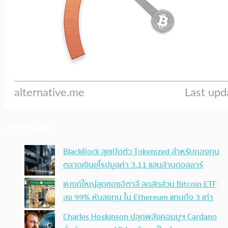
ประเด็นล่าสุด
BlackRock ลุยเปิดตัว Tokenized สำหรับกองทุน
ตลาดเงินยุโรปมูลค่า 3.11 แสนล้านดอลลาร์
แบงก์ใหญ่สุดของอิตาลี ลดสัดส่วน Bitcoin ETF
ลง 99% หันลงทุน ใน Ethereum แทนถึง 3 เท่า
Charles Hoskinson ปลุกพลังคอมมูฯ Cardano