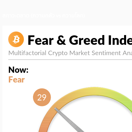
สภาวะตลาด (ความกลัว vs ความโลภ)