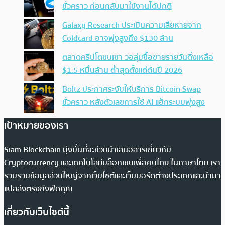
ชั่วคราว ก่อนกลับมาใช้งานได้ปกติ
Galaxy Research ประเมินความเสียหายจาก
Coldcard อาจพุ่งสูงถึง $130 ล้าน
ตลาดคริปโตซบเซา วอลุ่มซื้อขายรายวันดิ่งเหลือ
$1.5 หมื่นล้าน ต่ำสุดตั้งแต่ต้นปี 2026
Boltz ประกาศระงับให้บริการ Bitcoin Swap
ชั่วคราว หลังตัวเลขการใช้ AI แฮ็กระบบพุ่งสูง
เป้าหมายของเรา
Siam Blockchain มุ่งมั่นที่จะช่วยนำเสนอสารเกี่ยวกับ
Cryptocurrency และเทคโนโลยีบล็อกเชนเพื่อคนไทย ในภาษาไทย เรา
รวบรวมข้อมูลส่วนใหญ่จากเว็บไซต์และเว็บบอร์ดต่างประเทศและนำมา
แปลส่งตรงถึงฟีดคุณ
เกี่ยวกับเว็บไซต์นี้