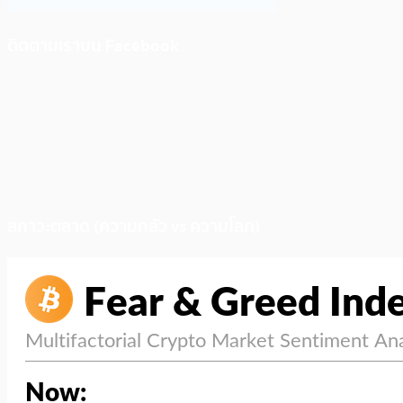
ติดตามเราบน Facebook
สภาวะตลาด (ความกลัว vs ความโลภ)