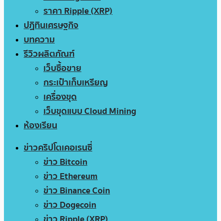
ราคา Ripple (XRP)
ปฏิทินเศรษฐกิจ
บทความ
รีวิวผลิตภัณฑ์
เว็บซื้อขาย
กระเป๋าเก็บเหรียญ
เครื่องขุด
เว็บขุดแบบ Cloud Mining
ห้องเรียน
ข่าวคริปโตเคอเรนซี่
ข่าว Bitcoin
ข่าว Ethereum
ข่าว Binance Coin
ข่าว Dogecoin
ข่าว Ripple (XRP)