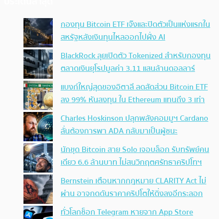
ประเด็นล่าสุด
กองทุน Bitcoin ETF เจ๊งและปิดตัวเป็นแห่งแรกใน
สหรัฐหลังเงินทุนไหลออกไปฝั่ง AI
BlackRock ลุยเปิดตัว Tokenized สำหรับกองทุน
ตลาดเงินยุโรปมูลค่า 3.11 แสนล้านดอลลาร์
แบงก์ใหญ่สุดของอิตาลี ลดสัดส่วน Bitcoin ETF
ลง 99% หันลงทุน ใน Ethereum แทนถึง 3 เท่า
Charles Hoskinson ปลุกพลังคอมมูฯ Cardano
ลั่นต้องการพา ADA กลับมาเป็นผู้ชนะ
นักขุด Bitcoin สาย Solo เจอบล็อก รับทรัพย์คน
เดียว 6.6 ล้านบาท ไม่สนวิกฤตศรัทธาคริปโทฯ
Bernstein เตือนหากกฎหมาย CLARITY Act ไม่
ผ่าน อาจกดดันราคาคริปโตให้ดิ่งลงอีกระลอก
ทั่วโลกช็อก Telegram หายจาก App Store