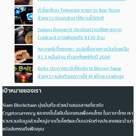
ทั่วโลกช็อก Telegram หายจาก App Store
ชั่วคราว ก่อนกลับมาใช้งานได้ปกติ
Galaxy Research ประเมินความเสียหายจาก
Coldcard อาจพุ่งสูงถึง $130 ล้าน
ตลาดคริปโตซบเซา วอลุ่มซื้อขายรายวันดิ่งเหลือ
$1.5 หมื่นล้าน ต่ำสุดตั้งแต่ต้นปี 2026
Boltz ประกาศระงับให้บริการ Bitcoin Swap
ชั่วคราว หลังตัวเลขการใช้ AI แฮ็กระบบพุ่งสูง
เป้าหมายของเรา
Siam Blockchain มุ่งมั่นที่จะช่วยนำเสนอสารเกี่ยวกับ
Cryptocurrency และเทคโนโลยีบล็อกเชนเพื่อคนไทย ในภาษาไทย เรา
รวบรวมข้อมูลส่วนใหญ่จากเว็บไซต์และเว็บบอร์ดต่างประเทศและนำมา
แปลส่งตรงถึงฟีดคุณ