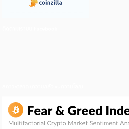
ติดตามเราบน Facebook
สภาวะตลาด (ความกลัว vs ความโลภ)