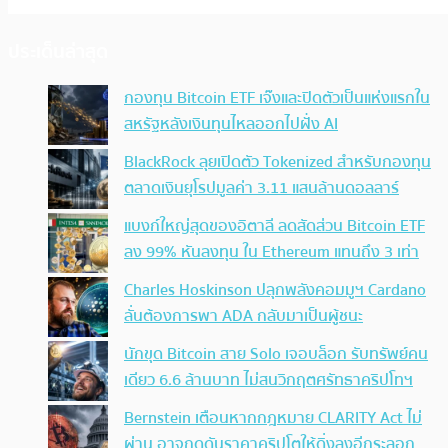
ประเด็นล่าสุด
กองทุน Bitcoin ETF เจ๊งและปิดตัวเป็นแห่งแรกใน
สหรัฐหลังเงินทุนไหลออกไปฝั่ง AI
BlackRock ลุยเปิดตัว Tokenized สำหรับกองทุน
ตลาดเงินยุโรปมูลค่า 3.11 แสนล้านดอลลาร์
แบงก์ใหญ่สุดของอิตาลี ลดสัดส่วน Bitcoin ETF
ลง 99% หันลงทุน ใน Ethereum แทนถึง 3 เท่า
Charles Hoskinson ปลุกพลังคอมมูฯ Cardano
ลั่นต้องการพา ADA กลับมาเป็นผู้ชนะ
นักขุด Bitcoin สาย Solo เจอบล็อก รับทรัพย์คน
เดียว 6.6 ล้านบาท ไม่สนวิกฤตศรัทธาคริปโทฯ
Bernstein เตือนหากกฎหมาย CLARITY Act ไม่
ผ่าน อาจกดดันราคาคริปโตให้ดิ่งลงอีกระลอก