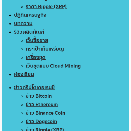
ราคา Ripple (XRP)
ปฏิทินเศรษฐกิจ
บทความ
รีวิวผลิตภัณฑ์
เว็บซื้อขาย
กระเป๋าเก็บเหรียญ
เครื่องขุด
เว็บขุดแบบ Cloud Mining
ห้องเรียน
ข่าวคริปโตเคอเรนซี่
ข่าว Bitcoin
ข่าว Ethereum
ข่าว Binance Coin
ข่าว Dogecoin
ข่าว Ripple (XRP)