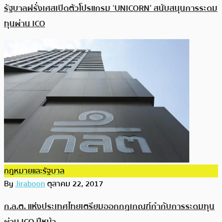
รัฐบาลฝรั่งเศสเปิดตัวโปรแกรม ‘UNICORN’ สนับสนุนการระดม
ทุนผ่าน ICO
กฎหมายและรัฐบาล
By
Jiraboon
ตุลาคม 22, 2017
ก.ล.ต. แห่งประเทศไทยเตรียมออกกฎเกณฑ์กำกับการระดมทุน
ผ่าน ICO ปีหน้า