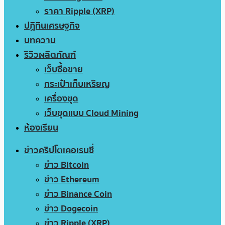
ราคา Ripple (XRP)
ปฏิทินเศรษฐกิจ
บทความ
รีวิวผลิตภัณฑ์
เว็บซื้อขาย
กระเป๋าเก็บเหรียญ
เครื่องขุด
เว็บขุดแบบ Cloud Mining
ห้องเรียน
ข่าวคริปโตเคอเรนซี่
ข่าว Bitcoin
ข่าว Ethereum
ข่าว Binance Coin
ข่าว Dogecoin
ข่าว Ripple (XRP)