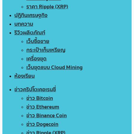
ราคา Ripple (XRP)
ปฏิทินเศรษฐกิจ
บทความ
รีวิวผลิตภัณฑ์
เว็บซื้อขาย
กระเป๋าเก็บเหรียญ
เครื่องขุด
เว็บขุดแบบ Cloud Mining
ห้องเรียน
ข่าวคริปโตเคอเรนซี่
ข่าว Bitcoin
ข่าว Ethereum
ข่าว Binance Coin
ข่าว Dogecoin
ข่าว Ripple (XRP)