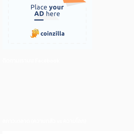
ติดตามเราบน Facebook
สภาวะตลาด (ความกลัว vs ความโลภ)