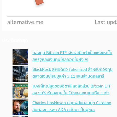
ประเด็นล่าสุด
กองทุน Bitcoin ETF เจ๊งและปิดตัวเป็นแห่งแรกใน
สหรัฐหลังเงินทุนไหลออกไปฝั่ง AI
BlackRock ลุยเปิดตัว Tokenized สำหรับกองทุน
ตลาดเงินยุโรปมูลค่า 3.11 แสนล้านดอลลาร์
แบงก์ใหญ่สุดของอิตาลี ลดสัดส่วน Bitcoin ETF
ลง 99% หันลงทุน ใน Ethereum แทนถึง 3 เท่า
Charles Hoskinson ปลุกพลังคอมมูฯ Cardano
ลั่นต้องการพา ADA กลับมาเป็นผู้ชนะ