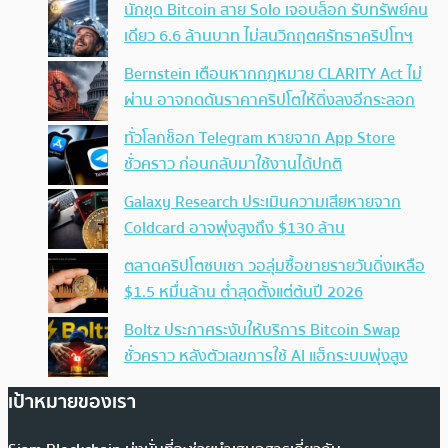
นักขุด Bitcoin สาย Solo เจอบล็อก รับทรัพย์คน
เดียว 6.6 ล้านบาท ไม่สนวิกฤตศรัทธาคริปโทฯ
Bernstein เตือนหากกฎหมาย CLARITY Act ไม่
ผ่าน อาจกดดันราคาคริปโตให้ดิ่งลงอีกระลอก
ทั่วโลกช็อก Telegram หายจาก App Store
ชั่วคราว ก่อนกลับมาใช้งานได้ปกติ
Galaxy Research ประเมินความเสียหายจาก
Coldcard อาจพุ่งสูงถึง $130 ล้าน
ตลาดคริปโตซบเซา วอลุ่มซื้อขายรายวันดิ่งเหลือ
$1.5 หมื่นล้าน ต่ำสุดตั้งแต่ต้นปี 2026
Boltz ประกาศระงับให้บริการ Bitcoin Swap
ชั่วคราว หลังตัวเลขการใช้ AI แฮ็กระบบพุ่งสูง
เป้าหมายของเรา