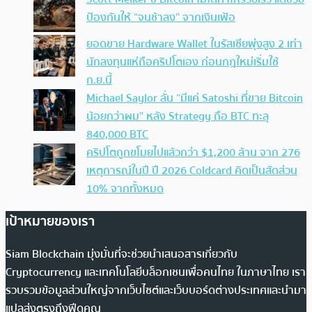
ป้องกันให้ “จนช้าลง” จากเงินเฟ้อ
ยอดขาย Hardware Wallet ในรัสเซียพุ่งสูง 2 เท่า
นักลงทุนแห่ถือคริปโตเอง ก่อนกฎใหม่เริ่มใช้
ก.ย.นี้
Michael Saylor ลั่น “มีแค่ Satoshi ที่ขาย Bitcoin
น้อยกว่าผม” หลัง Strategy ถือ BTC ทะลุ
840,000 BTC
คริปโตถูกขโมยไปแล้วกว่า $1,200 ล้าน จาก 276
เหตุการณ์ในปี ปี 2026 Coldcard คิดเป็นสัดส่วน
10% จากทั้งหมด
เป้าหมายของเรา
Siam Blockchain มุ่งมั่นที่จะช่วยนำเสนอสารเกี่ยวกับ
Cryptocurrency และเทคโนโลยีบล็อกเชนเพื่อคนไทย ในภาษาไทย เรา
รวบรวมข้อมูลส่วนใหญ่จากเว็บไซต์และเว็บบอร์ดต่างประเทศและนำมา
แปลส่งตรงถึงฟีดคุณ