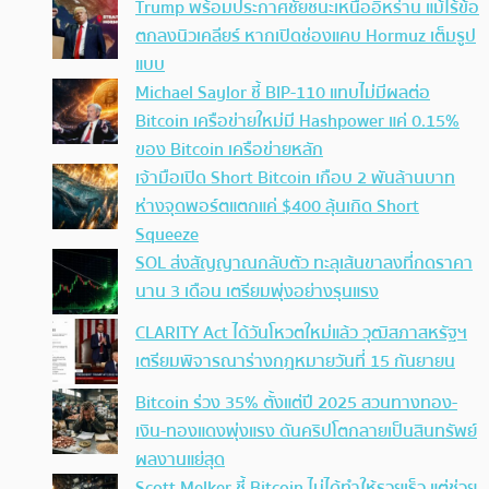
Trump พร้อมประกาศชัยชนะเหนืออิหร่าน แม้ไร้ข้อ
ตกลงนิวเคลียร์ หากเปิดช่องแคบ Hormuz เต็มรูป
แบบ
Michael Saylor ชี้ BIP-110 แทบไม่มีผลต่อ
Bitcoin เครือข่ายใหม่มี Hashpower แค่ 0.15%
ของ Bitcoin เครือข่ายหลัก
เจ้ามือเปิด Short Bitcoin เกือบ 2 พันล้านบาท
ห่างจุดพอร์ตแตกแค่ $400 ลุ้นเกิด Short
Squeeze
SOL ส่งสัญญาณกลับตัว ทะลุเส้นขาลงที่กดราคา
นาน 3 เดือน เตรียมพุ่งอย่างรุนแรง
CLARITY Act ได้วันโหวตใหม่แล้ว วุฒิสภาสหรัฐฯ
เตรียมพิจารณาร่างกฎหมายวันที่ 15 กันยายน
Bitcoin ร่วง 35% ตั้งแต่ปี 2025 สวนทางทอง-
เงิน-ทองแดงพุ่งแรง ดันคริปโตกลายเป็นสินทรัพย์
ผลงานแย่สุด
Scott Melker ชี้ Bitcoin ไม่ได้ทำให้รวยเร็ว แต่ช่วย