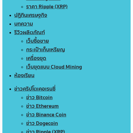
ราคา Ripple (XRP)
ปฏิทินเศรษฐกิจ
บทความ
รีวิวผลิตภัณฑ์
เว็บซื้อขาย
กระเป๋าเก็บเหรียญ
เครื่องขุด
เว็บขุดแบบ Cloud Mining
ห้องเรียน
ข่าวคริปโตเคอเรนซี่
ข่าว Bitcoin
ข่าว Ethereum
ข่าว Binance Coin
ข่าว Dogecoin
ข่าว Ripple (XRP)