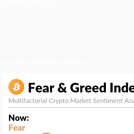
ติดตามเราบน Facebook
สภาวะตลาด (ความกลัว vs ความโลภ)